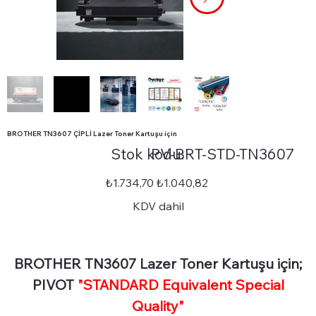
BROTHER TN3607 ÇİPLİ Lazer Toner Kartuşu için
Stok
Stok kodu:
PV-BRT-STD-TN3607
kodu:
PV-
BRT-
STD-
Orijinal
İndirimli
₺1.734,70
₺1.040,82
TN3607
fiyat
fiyat
KDV dahil
BROTHER TN3607 Lazer Toner Kartuşu için;
PIVOT
"STANDARD Equivalent Special
Quality"