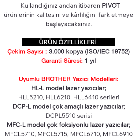
Kullandığınız andan itibaren
PIVOT
ürünlerinin kalitesini ve kârlılığını fark etmeye
başlayacaksınız.
ÜRÜN ÖZELLİKLERİ
Çekim Sayısı :
3.0
00 kopya (ISO/IEC 19752)
Garanti Süresi:
1 yıl
Uyumlu BROTHER Yazıcı Modelleri:
HL-L model lazer yazıcılar;
HLL5210, HLL6210, HLL6410 serileri
DCP-L model çok amaçlı lazer yazıcılar;
DCPL5510 serisi
MFC-L model çok foksiyonlu lazer yazıcılar;
MFCL5710, MFCL5715, MFCL6710, MFCL6910