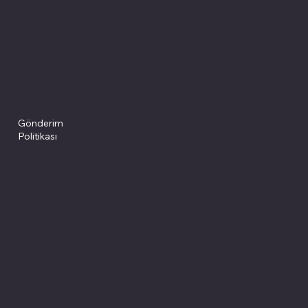
Politikalarımız
Sosyal medyada
PIVOT kartuş
Facebook
Instagram
Site Şartları
İade ve İptal
Youtube
Gizlilik Politikası
Politikası
Gönderim
Çerez Politikası
Politikası
Mesafeli Satış
Sözleşmesi
Sitemiz, güvenle
alışveriş yapabilmeniz için 3D
secure internette güvenli