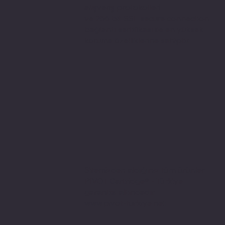
alışveriş protokolleri
ve 256 bit SSL secure connection
bağlantı sertifikası ile en yüksek
koruma özelliklerine sahiptir.
Sitemizden aldığınız tüm ürünler
PIVOT Cartridge® - Türkiye
garantisi altındadır.
www.pivot-turkiye.net