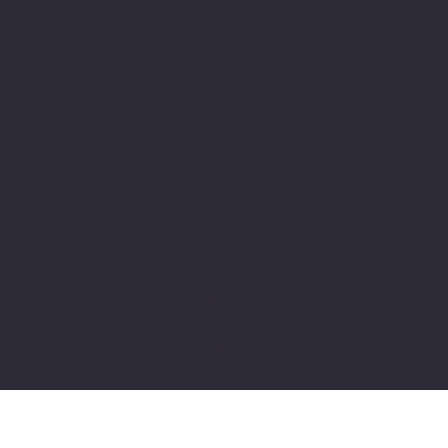
Adres
Alsancak, Konak İZMİR / TURKEY
pivotkartus@gmail.com
WhatsApp İletişim
© 2024 all copyrights of the
photographs, documents and
information on this site belong to Pivot
Cartridge® with TugayGuler