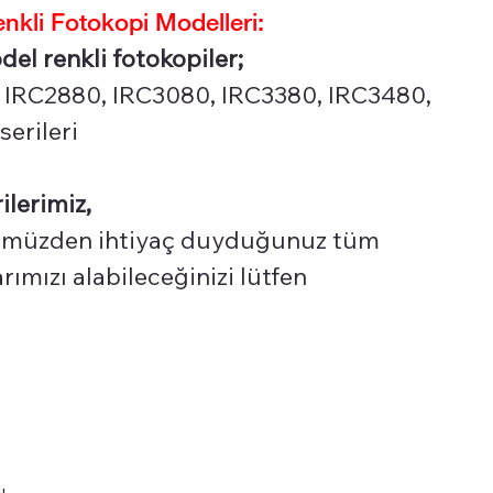
li Fotokopi Modelleri:
 renkli fotokopiler;
 IRC2880, IRC3080, IRC3380, IRC3480,
erileri
ilerimiz,
üzden ihtiyaç duyduğunuz tüm
ımızı alabileceğinizi lütfen
ı