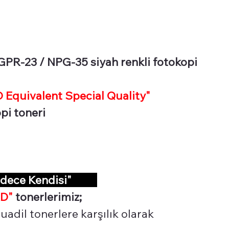
R-23 / NPG-35 siyah renkli fotokopi
Equivalent Special Quality"
opi toneri
adece Kendisi"
D"
tonerlerimiz;
adil tonerlere karşılık olarak