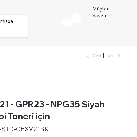
Müşteri
Sayısı
ımızda
Üye ol
Geri
İleri
 - GPR23 - NPG35 Siyah
i Toneri için
-STD-CEXV21BK