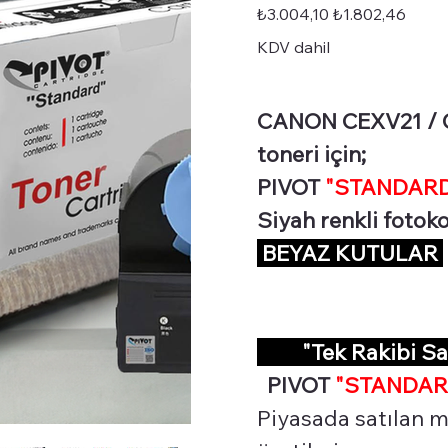
STD-
Orijinal
İndirimli
₺3.004,10
₺1.802,46
CEXV21BK
fiyat
fiyat
KDV dahil
CANON CEXV21 / GP
toneri için;
PIVOT
"STANDARD 
Siyah renkli fotok
BEYAZ KUTULAR
"Tek Rakibi S
PIVOT
"STANDAR
Piyasada satılan mu