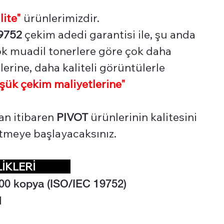
lite"
ürünlerimizdir.
9752
çekim adedi garantisi ile, şu anda
çok muadil tonerlere göre çok daha
erine, daha kaliteli görüntülerle
şük çekim maliyetlerine"
an itibaren
PIVOT
ürünlerinin kalitesini
 etmeye başlayacaksınız.
LİKLERİ
00 kopya (ISO/IEC 19752)
l