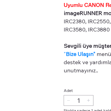
Uyumlu CANON Renk
imageRUNNER model
IRC2380, IRC2550,
IRC3580, IRC3880 s
Sevgili üye müşter
"
Bize Ulaşın"
menüm
destek ve yardımlar
unutmayınız..
Adet
Stokta sadece 1 adet kald