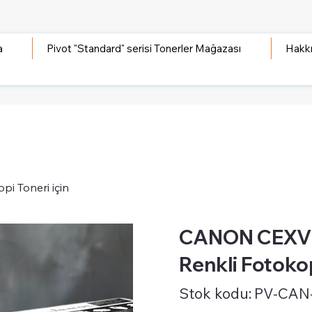
a
Pivot "Standard" serisi Tonerler Mağazası
Hakk
i Toneri için
CANON CEXV21
Renkli Fotokop
Stok
Stok kodu:
PV-CAN
kodu:
PV-
CAN-