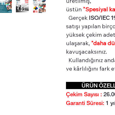
üretilmiş,
üstün
"Spesiyal
ka
Gerçek
ISO/IEC 1
satışı yapılan bir
yüksek çekim adetl
ulaşarak,
"daha dü
kavuşacaksınız.
Kullandığınız and
ve kârlılığını fark
ÜRÜN ÖZEL
Çekim Sayısı :
26.0
Garanti Süresi:
1 yı