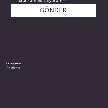
haber almak istiyorum
*
GÖNDER
Politikalarımız
Sosyal medyada
PIVOT kartuş
Facebook
Instagram
Site Şartları
İade ve İptal
Youtube
Gizlilik Politikası
Politikası
Gönderim
Çerez Politikası
Politikası
Mesafeli Satış
Sözleşmesi