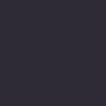
garantisi altındadır.
www.pivot-turkiye.net
Adres
Alsancak, Konak İZMİR / TURKEY
pivotkartus@gmail.com
WhatsApp İletişim
© 2024 all copyrights of the
photographs, documents and
information on this site belong to Pivot
Cartridge® with TugayGuler