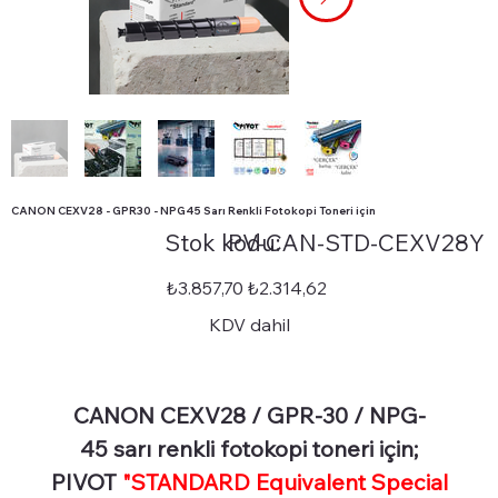
CANON CEXV28 - GPR30 - NPG45 Sarı Renkli Fotokopi Toneri için
Stok
Stok kodu:
PV-CAN-STD-CEXV28Y
kodu:
PV-
CAN-
STD-
Orijinal
İndirimli
₺3.857,70
₺2.314,62
CEXV28Y
fiyat
fiyat
KDV dahil
CANON CEXV28 / GPR-30 / NPG-
45 sarı renkli fotokopi toneri için;
PIVOT
"STANDARD Equivalent Special