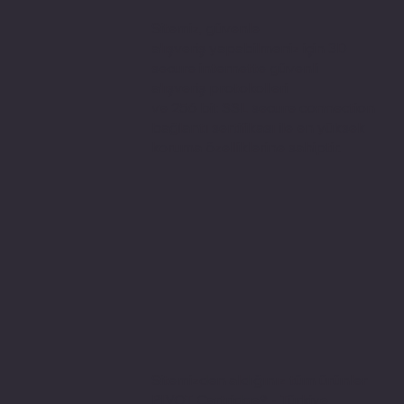
Sitemiz, güvenle
alışveriş yapabilmeniz için 3D
secure internette güvenli
alışveriş protokolleri
ve 256 bit SSL secure connection
bağlantı sertifikası ile en yüksek
koruma özelliklerine sahiptir.
Sitemizden aldığınız tüm ürünler
PIVOT Cartridge® - Türkiye