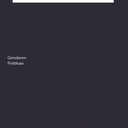
Politikalarımız
Sosyal medyada
PIVOT kartuş
Facebook
Instagram
Site Şartları
İade ve İptal
Youtube
Gizlilik Politikası
Politikası
Gönderim
Çerez Politikası
Politikası
Mesafeli Satış
Sözleşmesi
Sitemiz, güvenle
alışveriş yapabilmeniz için 3D