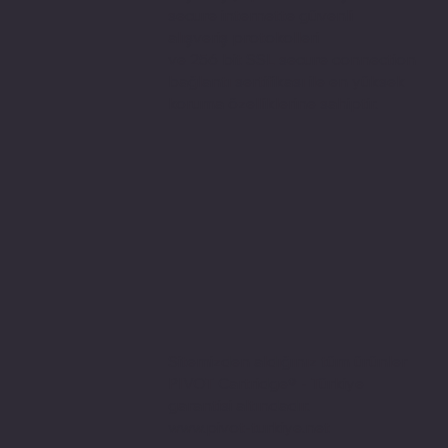
secure internette güvenli
alışveriş protokolleri
ve 256 bit SSL secure connection
bağlantı sertifikası ile en yüksek
koruma özelliklerine sahiptir.
Sitemizden aldığınız tüm ürünler
PIVOT Cartridge® - Türkiye
garantisi altındadır.
www.pivot-turkiye.net