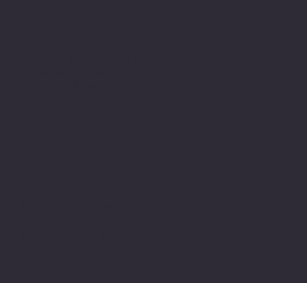
Adres
Alsancak, Konak İZMİR / TURKEY
pivotkartus@gmail.com
WhatsApp İletişim
© 2024 all copyrights of the
photographs, documents and
information on this site belong to Pivot
Cartridge® with TugayGuler