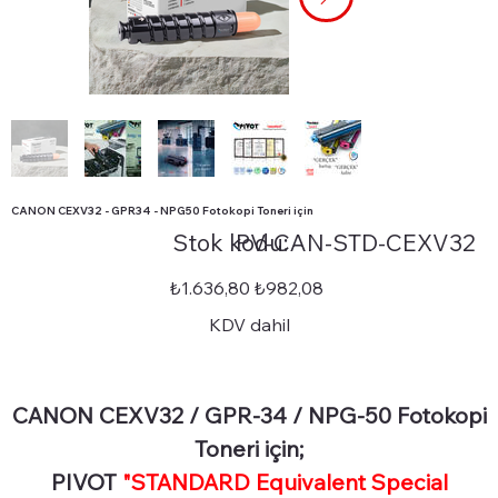
CANON CEXV32 - GPR34 - NPG50 Fotokopi Toneri için
Stok
Stok kodu:
PV-CAN-STD-CEXV32
kodu:
PV-
CAN-
STD-
Orijinal
İndirimli
₺1.636,80
₺982,08
CEXV32
fiyat
fiyat
KDV dahil
CANON CEXV32 / GPR-34 / NPG-50 Fotokopi
Toneri için;
PIVOT
"STANDARD Equivalent Special