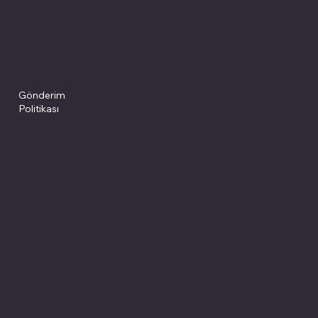
Politikalarımız
Sosyal medyada
PIVOT kartuş
Facebook
Instagram
Site Şartları
İade ve İptal
Youtube
Gizlilik Politikası
Politikası
Gönderim
Çerez Politikası
Politikası
Mesafeli Satış
Sözleşmesi
Sitemiz, güvenle
alışveriş yapabilmeniz için 3D
secure internette güvenli
alışveriş protokolleri
ve 256 bit SSL secure connection