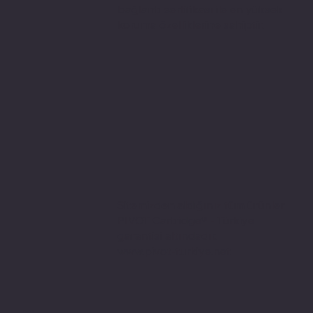
bağlantı sertifikası ile en yüksek
koruma özelliklerine sahiptir.
Sitemizden aldığınız tüm ürünler
PIVOT Cartridge® - Türkiye
garantisi altındadır.
www.pivot-turkiye.net
Adres