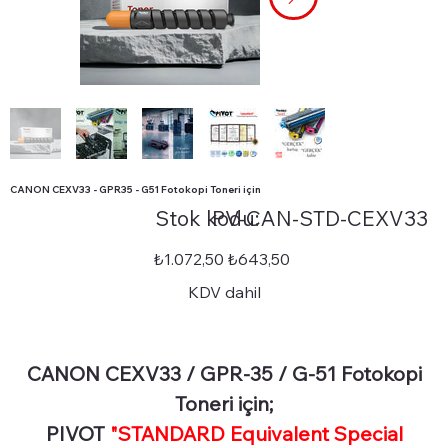
CANON CEXV33 - GPR35 - G51 Fotokopi Toneri için
Stok
Stok kodu:
PV-CAN-STD-CEXV33
kodu:
PV-
CAN-
STD-
Orijinal
İndirimli
₺1.072,50
₺643,50
CEXV33
fiyat
fiyat
KDV dahil
CANON CEXV33 / GPR-35 / G-51 Fotokopi
Toneri için;
PIVOT
"STANDARD Equivalent Special