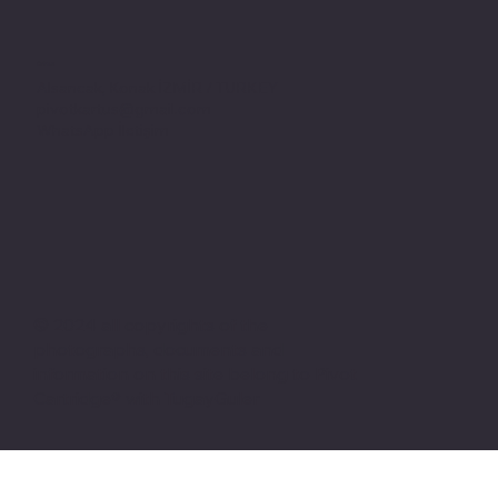
Adres
Alsancak, Konak İZMİR / TURKEY
pivotkartus@gmail.com
WhatsApp İletişim
© 2024 all copyrights of the
photographs, documents and
information on this site belong to Pivot
Cartridge® with TugayGuler