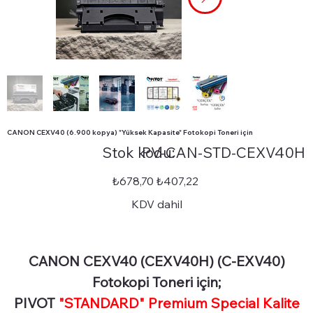
CANON CEXV40 (6.900 kopya) "Yüksek Kapasite" Fotokopi Toneri için
Stok
Stok kodu:
PV-CAN-STD-CEXV40H
kodu:
PV-
CAN-
STD-
Orijinal
İndirimli
₺678,70
₺407,22
CEXV40H
fiyat
fiyat
KDV dahil
CANON CEXV40 (CEXV40H) (C-EXV40)
Fotokopi Toneri için;
PIVOT
"STANDARD" Premium Special Kalite