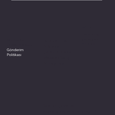
Politikalarımız
Sosyal medyada
PIVOT kartuş
Facebook
Instagram
Site Şartları
İade ve İptal
Youtube
Gizlilik Politikası
Politikası
Gönderim
Çerez Politikası
Politikası
Mesafeli Satış
Sözleşmesi
Sitemiz, güvenle
alışveriş yapabilmeniz için 3D