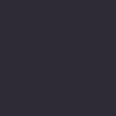
secure internette güvenli
alışveriş protokolleri
ve 256 bit SSL secure connection
bağlantı sertifikası ile en yüksek
koruma özelliklerine sahiptir.
Sitemizden aldığınız tüm ürünler
PIVOT Cartridge® - Türkiye
garantisi altındadır.
www.pivot-turkiye.net