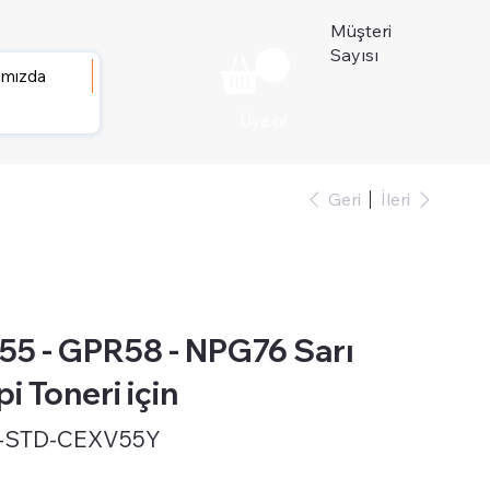
Müşteri
Sayısı
ımızda
Üye ol
Geri
İleri
 - GPR58 - NPG76 Sarı
i Toneri için
-STD-CEXV55Y