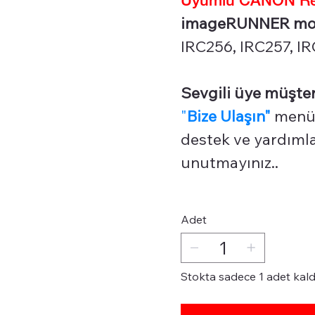
imageRUNNER model
IRC256, IRC257, I
Sevgili üye müşter
"
Bize Ulaşın"
menüm
destek ve yardımlar
unutmayınız..
Adet
Stokta sadece 1 adet kald