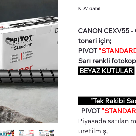
KDV dahil
CANON CEXV55 - GP
toneri için;
PIVOT
"STANDARD 
Sarı renkli fotokop
BEYAZ KUTULAR
"Tek Rakibi S
PIVOT
"STANDAR
Piyasada satılan mu
üretilmiş,