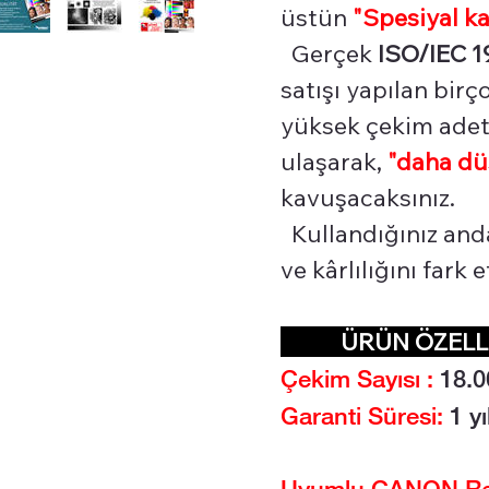
üstün
"Spesiyal
ka
Gerçek
ISO/IEC 1
satışı yapılan bir
yüksek çekim adetl
ulaşarak,
"daha dü
kavuşacaksınız.
Kullandığınız and
ve kârlılığını fark
ÜRÜN ÖZEL
Çekim Sayısı :
18.0
Garanti Süresi:
1 yı
Uyumlu CANON Renk