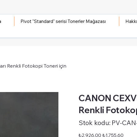
a
Pivot "Standard" serisi Tonerler Mağazası
Hakk
Renkli Fotokopi Toneri için
CANON CEXV55
Renkli Fotokop
Stok
Stok kodu:
PV-CAN
kodu:
PV-
CAN-
STD-
Orijinal
İndirimli
₺2.926,00
₺1.755,60
CEXV55Y
fiyat
fiyat