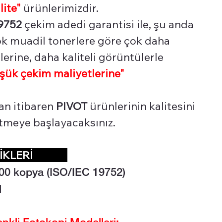
lite"
ürünlerimizdir.
9752
çekim adedi garantisi ile, şu anda
çok muadil tonerlere göre çok daha
erine, daha kaliteli görüntülerle
şük çekim maliyetlerine"
an itibaren
PIVOT
ürünlerinin kalitesini
 etmeye başlayacaksınız.
LİKLERİ
00 kopya (ISO/IEC 19752)
l
li Fotokopi Modelleri: