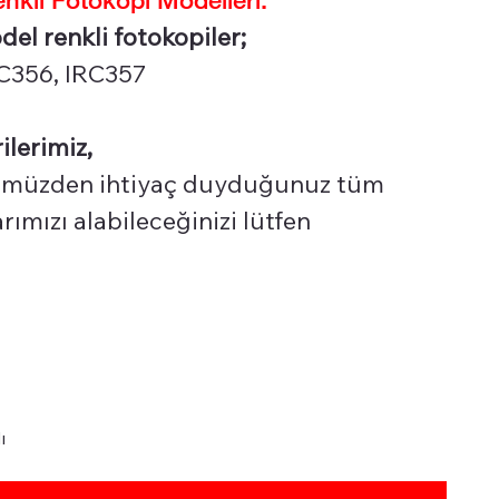
 renkli fotokopiler;
RC356, IRC357
ilerimiz,
üzden ihtiyaç duyduğunuz tüm
ımızı alabileceğinizi lütfen
ı