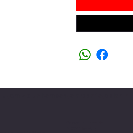
Üyemiz olun kampanyalardan faydalanın
Sosyal medyada
PIVOT kartuş
ade ve İptal Politikası