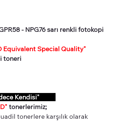
R58 - NPG76 sarı renkli fotokopi
Equivalent Special Quality"
i toneri
adece Kendisi"
D"
tonerlerimiz;
adil tonerlere karşılık olarak