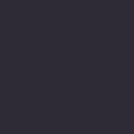
Sitemiz, güvenle
alışveriş yapabilmeniz için 3D
secure internette güvenli
alışveriş protokolleri
ve 256 bit SSL secure connection
bağlantı sertifikası ile en yüksek
koruma özelliklerine sahiptir.
Sitemizden aldığınız tüm ürünler
PIVOT Cartridge® - Türkiye