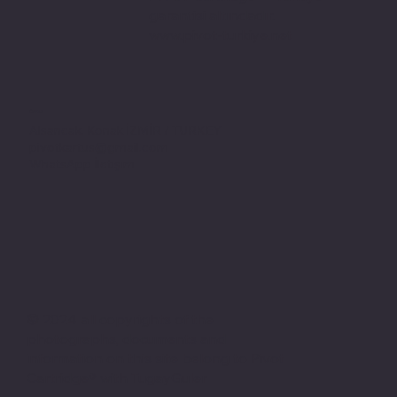
garantisi altındadır.
www.pivot-turkiye.net
Adres
Alsancak, Konak İZMİR / TURKEY
pivotkartus@gmail.com
WhatsApp İletişim
© 2024 all copyrights of the
photographs, documents and
information on this site belong to Pivot
Cartridge® with TugayGuler