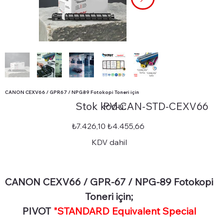
CANON CEXV66 / GPR67 / NPG89 Fotokopi Toneri için
Stok
Stok kodu:
PV-CAN-STD-CEXV66
kodu:
PV-
CAN-
STD-
Orijinal
İndirimli
₺7.426,10
₺4.455,66
CEXV66
fiyat
fiyat
KDV dahil
CANON CEXV66 / GPR-67 / NPG-89 Fotokopi
Toneri için;
PIVOT
"STANDARD Equivalent Special