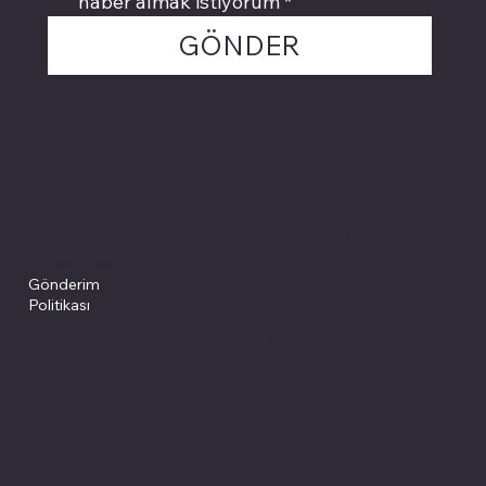
haber almak istiyorum
*
GÖNDER
Politikalarımız
Sosyal medyada
PIVOT kartuş
Facebook
Instagram
Site Şartları
İade ve İptal
Youtube
Gizlilik Politikası
Politikası
Gönderim
Çerez Politikası
Politikası
Mesafeli Satış
Sözleşmesi