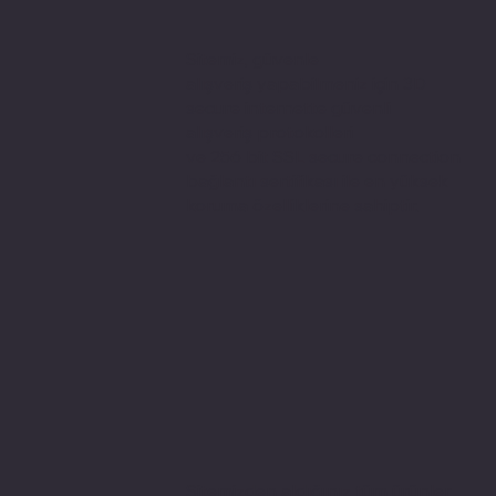
Sitemiz, güvenle
alışveriş yapabilmeniz için 3D
secure internette güvenli
alışveriş protokolleri
ve 256 bit SSL secure connection
bağlantı sertifikası ile en yüksek
koruma özelliklerine sahiptir.
Sitemizden aldığınız tüm ürünler