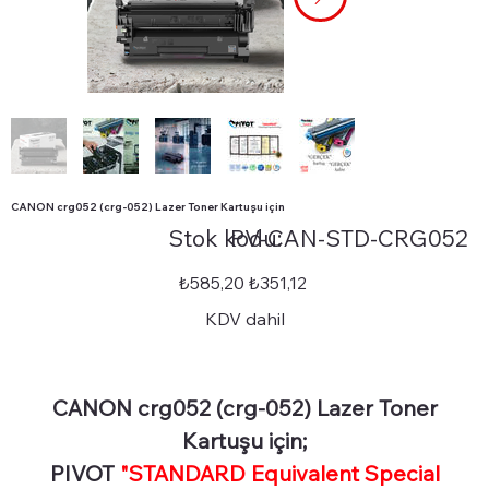
CANON crg052 (crg-052) Lazer Toner Kartuşu için
Stok
Stok kodu:
PV-CAN-STD-CRG052
kodu:
PV-
CAN-
STD-
Orijinal
İndirimli
₺585,20
₺351,12
CRG052
fiyat
fiyat
KDV dahil
CANON crg052 (crg-052) Lazer Toner
Kartuşu için;
PIVOT
"STANDARD Equivalent Special