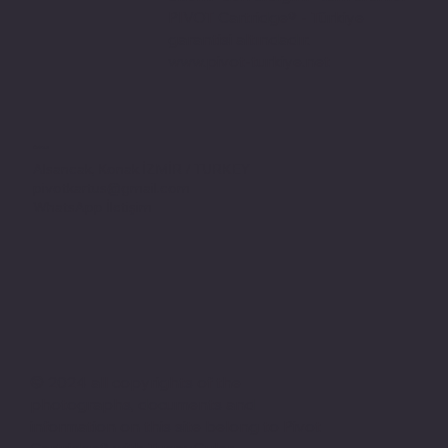
PIVOT Cartridge® - Türkiye
garantisi altındadır.
www.pivot-turkiye.net
Adres
Alsancak, Konak İZMİR / TURKEY
pivotkartus@gmail.com
WhatsApp İletişim
© 2024 all copyrights of the
photographs, documents and
information on this site belong to Pivot