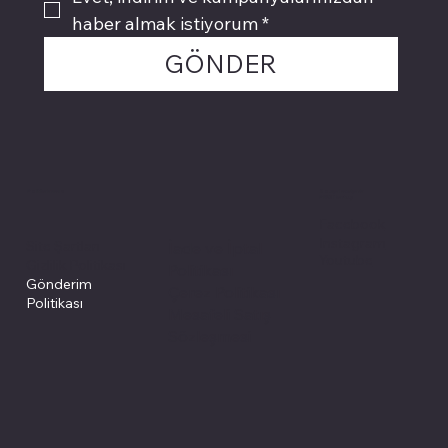
haber almak istiyorum
*
GÖNDER
Politikalarımız
Sosyal medyada
PIVOT kartuş
Facebook
Instagram
Site Şartları
İade ve İptal
Youtube
Gizlilik Politikası
Politikası
Gönderim
Çerez Politikası
Politikası
Mesafeli Satış
Sözleşmesi