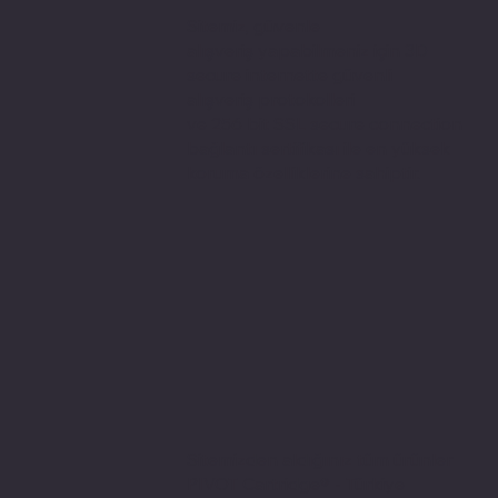
Sitemiz, güvenle
alışveriş yapabilmeniz için 3D
secure internette güvenli
alışveriş protokolleri
ve 256 bit SSL secure connection
bağlantı sertifikası ile en yüksek
koruma özelliklerine sahiptir.
Sitemizden aldığınız tüm ürünler
PIVOT Cartridge® - Türkiye