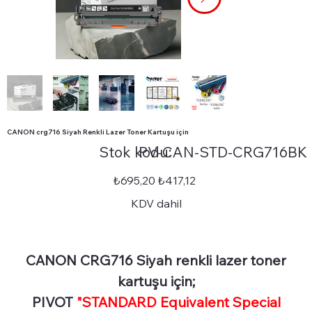
CANON crg716 Siyah Renkli Lazer Toner Kartuşu için
Stok
Stok kodu:
PV-CAN-STD-CRG716BK
kodu:
PV-
CAN-
STD-
Orijinal
İndirimli
₺695,20
₺417,12
CRG716BK
fiyat
fiyat
KDV dahil
CANON CRG716 Siyah renkli lazer toner
kartuşu için;
PIVOT
"STANDARD Equivalent Special