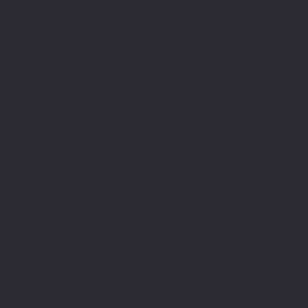
garantisi altındadır.
www.pivot-turkiye.net
Adres
Alsancak, Konak İZMİR / TURKEY
pivotkartus@gmail.com
WhatsApp İletişim
© 2024 all copyrights of the
photographs, documents and
information on this site belong to Pivot
Cartridge® with TugayGuler