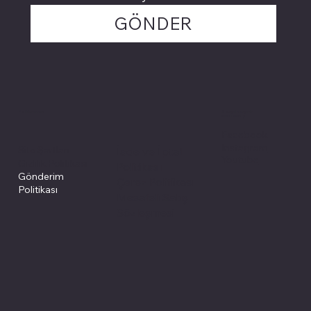
GÖNDER
Politikalarımız
Sosyal medyada
PIVOT kartuş
Facebook
Instagram
Site Şartları
İade ve İptal
Youtube
Gizlilik Politikası
Politikası
Gönderim
Çerez Politikası
Politikası
Mesafeli Satış
Sözleşmesi