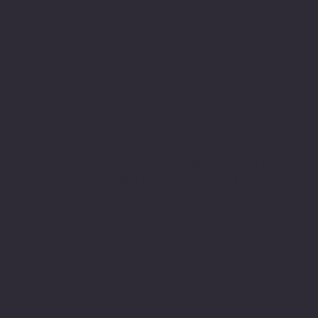
Sitemiz, güvenle
alışveriş yapabilmeniz için 3D
secure internette güvenli
alışveriş protokolleri
ve 256 bit SSL secure connection
bağlantı sertifikası ile en yüksek
koruma özelliklerine sahiptir.