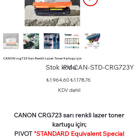
CANON crg723 Sarı Renkli Lazer Toner Kartuşu için
Stok
Stok kodu:
PV-CAN-STD-CRG723Y
kodu:
PV-
CAN-
STD-
Orijinal
İndirimli
₺1.964,60
₺1.178,76
CRG723Y
fiyat
fiyat
KDV dahil
CANON CRG723 sarı renkli lazer toner
kartuşu için;
PIVOT
"STANDARD Equivalent Special