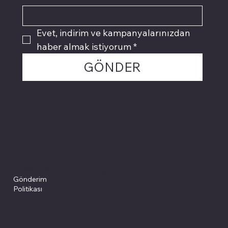
Evet, indirim ve kampanyalarınızdan 
haber almak istiyorum
*
GÖNDER
Politikalarımız
Sosyal medyada
PIVOT kartuş
Facebook
Instagram
Site Şartları
İade ve İptal
Youtube
Gizlilik Politikası
Politikası
Gönderim
Çerez Politikası
Politikası
Mesafeli Satış
Sözleşmesi