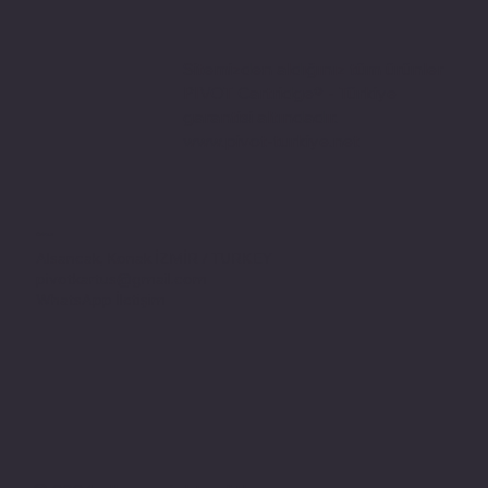
Sitemizden aldığınız tüm ürünler
PIVOT Cartridge® - Türkiye
garantisi altındadır.
www.pivot-turkiye.net
Adres
Alsancak, Konak İZMİR / TURKEY
pivotkartus@gmail.com
WhatsApp İletişim