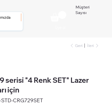
Müşteri
Sayısı
ımızda
Üye ol
Geri
İleri
serisi "4 Renk SET" Lazer
rı için
-STD-CRG729SET