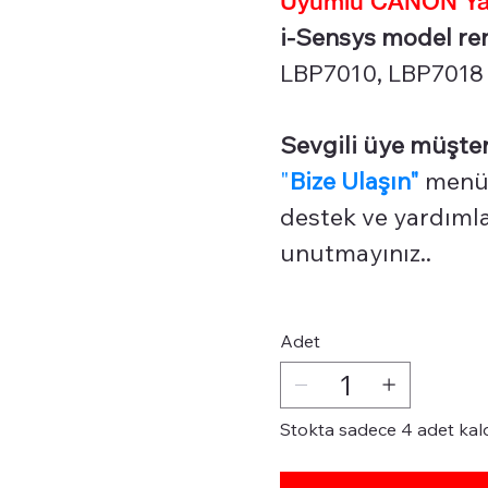
i-Sensys model renk
LBP7010, LBP7018 s
Sevgili üye müşter
"
Bize Ulaşın"
menüm
destek ve yardımlar
unutmayınız..
Adet
Stokta sadece 4 adet kal