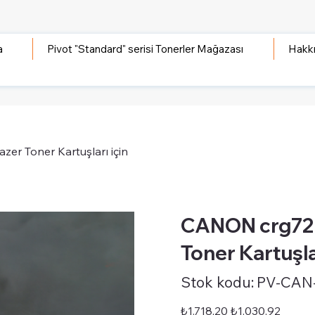
a
Pivot "Standard" serisi Tonerler Mağazası
Hakk
er Toner Kartuşları için
CANON crg729 
Toner Kartuşla
Stok
Stok kodu:
PV-CAN
kodu:
PV-
CAN-
STD-
Orijinal
İndirimli
₺1.718,20
₺1.030,92
CRG729SET
fiyat
fiyat