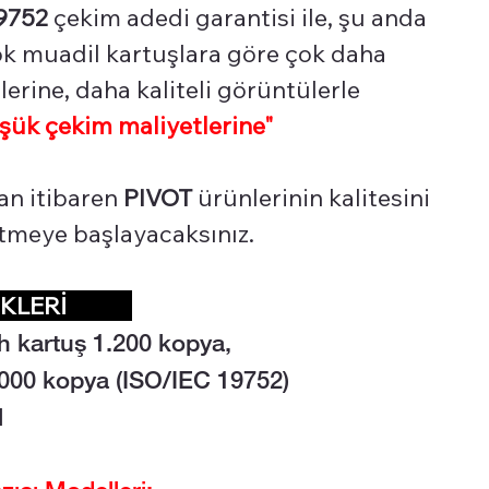
9752
çekim adedi garantisi ile, şu anda
çok muadil kartuşlara göre çok daha
erine, daha kaliteli görüntülerle
şük çekim maliyetlerine"
an itibaren
PIVOT
ürünlerinin kalitesini
 etmeye başlayacaksınız.
LİKLERİ
h kartuş 1.2
00 kopya,
1.000 kopya (ISO/IEC 19752)
l
cı Modelleri: