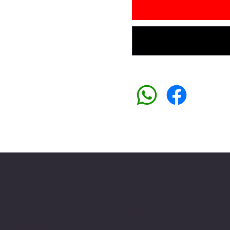
Üyemiz olun kampanyalardan faydalanın
Sosyal medyada
PIVOT kartuş