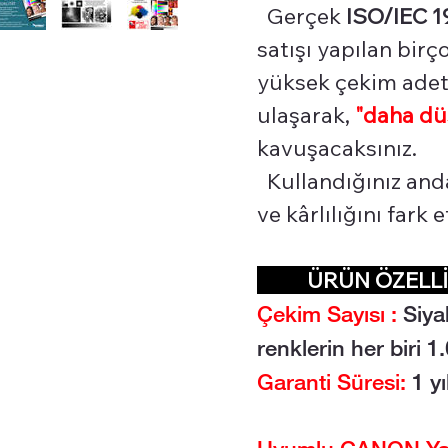
Gerçek
ISO/IEC 1
satışı yapılan bir
yüksek çekim adetl
ulaşarak,
"daha dü
kavuşacaksınız.
Kullandığınız and
ve kârlılığını fark
ÜRÜN ÖZEL
Çekim Sayısı :
Siya
renklerin her biri 
Garanti Süresi:
1 yı
Uyumlu CANON Yazı