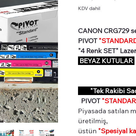
KDV dahil
CANON CRG729 seris
PIVOT
"STANDARD 
"4 Renk SET" Lazer
BEYAZ KUTULAR
"Tek Rakibi S
PIVOT
"STANDAR
Piyasada satılan m
üretilmiş,
üstün
"Spesiyal
ka