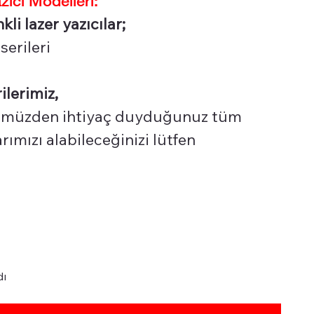
li lazer yazıcılar;
erileri
ilerimiz,
üzden ihtiyaç duyduğunuz tüm
ımızı alabileceğinizi lütfen
dı