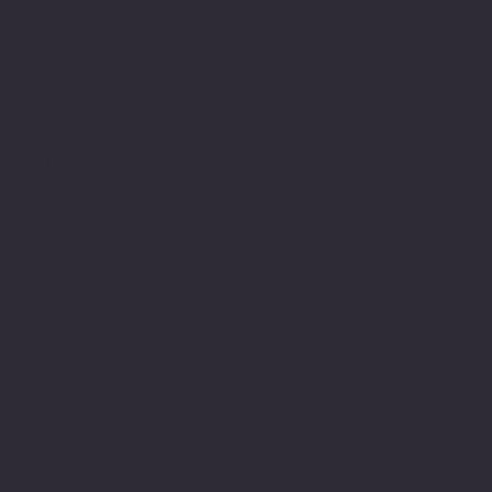
garantisi altındadır.
www.pivot-turkiye.net
Adres
Alsancak, Konak İZMİR / TURKEY
pivotkartus@gmail.com
WhatsApp İletişim
© 2024 all copyrights of the
photographs, documents and
information on this site belong to Pivot
Cartridge® with TugayGuler