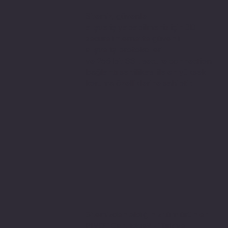
Sitemiz, güvenle
alışveriş yapabilmeniz için 3D
secure internette güvenli
alışveriş protokolleri
ve 256 bit SSL secure connection
bağlantı sertifikası ile en yüksek
koruma özelliklerine sahiptir.
Sitemizden aldığınız tüm ürünler
PIVOT Cartridge® - Türkiye