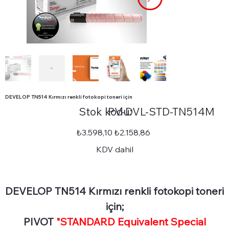
DEVELOP TN514 Kırmızı renkli fotokopi toneri için
Stok
Stok kodu:
PV-DVL-STD-TN514M
kodu:
PV-
DVL-
STD-
Orijinal
İndirimli
₺3.598,10
₺2.158,86
TN514M
fiyat
fiyat
KDV dahil
DEVELOP TN514 Kırmızı renkli fotokopi toneri
için;
PIVOT
"STANDARD Equivalent Special