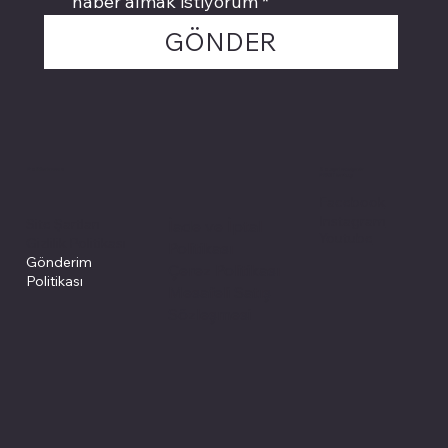
haber almak istiyorum
*
GÖNDER
Politikalarımız
Sosyal medyada
PIVOT kartuş
Facebook
Instagram
Site Şartları
İade ve İptal
Youtube
Gizlilik Politikası
Politikası
Gönderim
Çerez Politikası
Politikası
Mesafeli Satış
Sözleşmesi