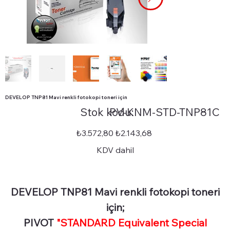
DEVELOP TNP81 Mavi renkli fotokopi toneri için
Stok
Stok kodu:
PV-KNM-STD-TNP81C
kodu:
PV-
KNM-
STD-
Orijinal
İndirimli
₺3.572,80
₺2.143,68
TNP81C
fiyat
fiyat
KDV dahil
DEVELOP TNP81 Mavi renkli fotokopi toneri
için;
PIVOT
"STANDARD Equivalent Special