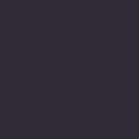
garantisi altındadır.
www.pivot-turkiye.net
Adres
Alsancak, Konak İZMİR / TURKEY
pivotkartus@gmail.com
WhatsApp İletişim
© 2024 all copyrights of the
photographs, documents and
information on this site belong to Pivot
Cartridge® with TugayGuler