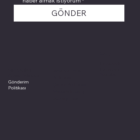
haber almak istiyorum
*
GÖNDER
Politikalarımız
Sosyal medyada
PIVOT kartuş
Facebook
Instagram
Site Şartları
İade ve İptal
Youtube
Gizlilik Politikası
Politikası
Gönderim
Çerez Politikası
Politikası
Mesafeli Satış
Sözleşmesi