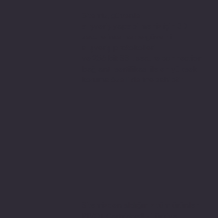
Sitemiz, güvenle
alışveriş yapabilmeniz için 3D
secure internette güvenli
alışveriş protokolleri
ve 256 bit SSL secure connection
bağlantı sertifikası ile en yüksek
koruma özelliklerine sahiptir.
Sitemizden aldığınız tüm ürünler
PIVOT Cartridge® - Türkiye