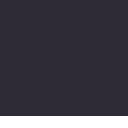
Adres
Alsancak, Konak İZMİR / TURKEY
pivotkartus@gmail.com
WhatsApp İletişim
© 2024 all copyrights of the
photographs, documents and
information on this site belong to Pivot
Cartridge® with TugayGuler