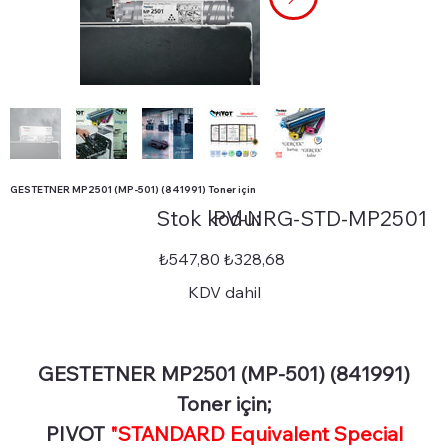
GESTETNER MP2501 (MP-501) (841991) Toner için
Stok
Stok kodu:
PV-NRG-STD-MP2501
kodu:
PV-
NRG-
STD-
Orijinal
İndirimli
₺547,80
₺328,68
MP2501
fiyat
fiyat
KDV dahil
GESTETNER MP2501 (MP-501) (841991)
Toner için;
PIVOT
"STANDARD Equivalent Special