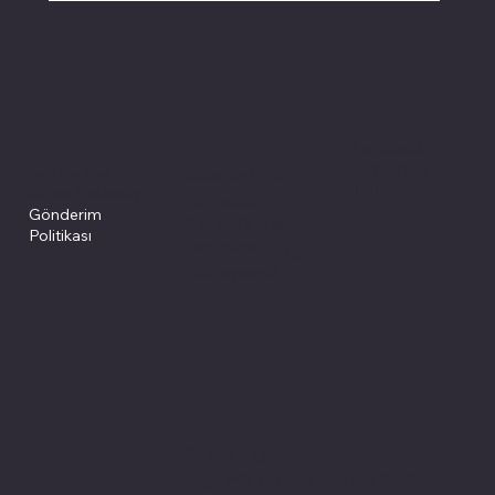
Politikalarımız
Sosyal medyada
PIVOT kartuş
Facebook
Instagram
Site Şartları
İade ve İptal
Youtube
Gizlilik Politikası
Politikası
Gönderim
Çerez Politikası
Politikası
Mesafeli Satış
Sözleşmesi
Sitemiz, güvenle
alışveriş yapabilmeniz için 3D