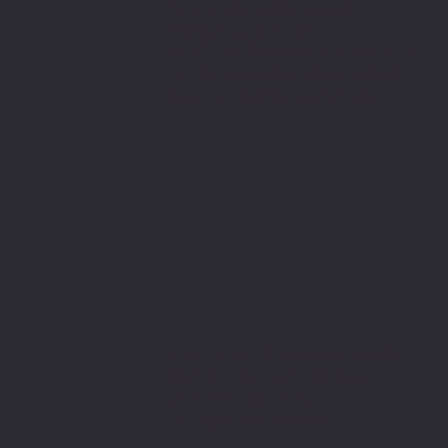
secure internette güvenli
alışveriş protokolleri
ve 256 bit SSL secure connection
bağlantı sertifikası ile en yüksek
koruma özelliklerine sahiptir.
Sitemizden aldığınız tüm ürünler
PIVOT Cartridge® - Türkiye
garantisi altındadır.
www.pivot-turkiye.net