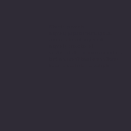
Sitemiz, güvenle
alışveriş yapabilmeniz için 3D
secure internette güvenli
alışveriş protokolleri
ve 256 bit SSL secure connection
bağlantı sertifikası ile en yüksek
koruma özelliklerine sahiptir.