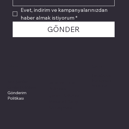
Evet, indirim ve kampanyalarınızdan 
haber almak istiyorum
*
GÖNDER
Politikalarımız
Sosyal medyada
PIVOT kartuş
Facebook
Instagram
Site Şartları
İade ve İptal
Youtube
Gizlilik Politikası
Politikası
Gönderim
Çerez Politikası
Politikası
Mesafeli Satış
Sözleşmesi