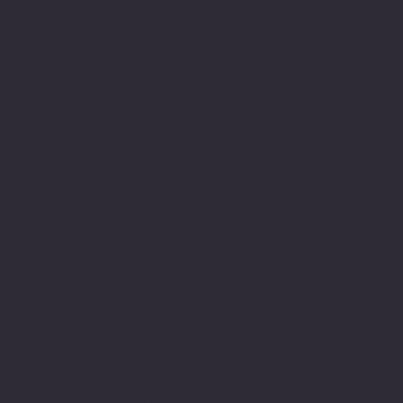
Sitemizden aldığınız tüm ürünler
PIVOT Cartridge® - Türkiye
garantisi altındadır.
www.pivot-turkiye.net
Adres
Alsancak, Konak İZMİR / TURKEY
pivotkartus@gmail.com
WhatsApp İletişim
© 2024 all copyrights of the
photographs, documents and