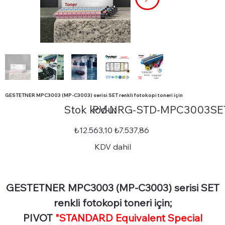
GESTETNER MPC3003 (MP-C3003) serisi SET renkli fotokopi toneri için
Stok
Stok kodu:
PV-NRG-STD-MPC3003SE
kodu:
PV-
NRG-
STD-
Orijinal
İndirimli
₺12.563,10
₺7.537,86
MPC3003SET
fiyat
fiyat
KDV dahil
GESTETNER MPC3003 (MP-C3003) serisi SET
renkli fotokopi toneri için;
PIVOT
"STANDARD Equivalent Special