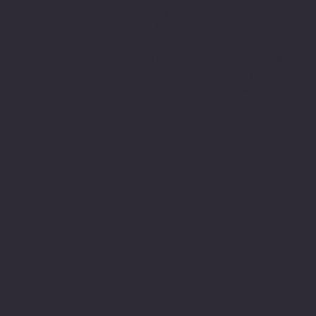
alışveriş yapabilmeniz için 3D
secure internette güvenli
alışveriş protokolleri
ve 256 bit SSL secure connection
bağlantı sertifikası ile en yüksek
koruma özelliklerine sahiptir.
Sitemizden aldığınız tüm ürünler
PIVOT Cartridge® - Türkiye
garantisi altındadır.