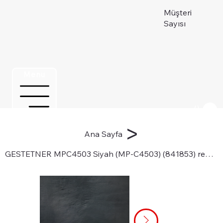
Müşteri
Sayısı
Menu
Üye ol
>
Ana Sayfa
GESTETNER MPC4503 Siyah (MP-C4503) (841853) renkli fotokopi toneri için