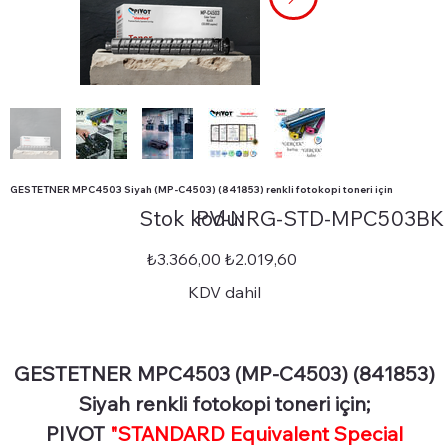
GESTETNER MPC4503 Siyah (MP-C4503) (841853) renkli fotokopi toneri için
Stok
Stok kodu:
PV-NRG-STD-MPC503BK
kodu:
PV-
NRG-
STD-
Orijinal
İndirimli
₺3.366,00
₺2.019,60
MPC503BK
fiyat
fiyat
KDV dahil
GESTETNER MPC4503 (MP-C4503) (841853)
Siyah renkli fotokopi toneri için;
PIVOT
"STANDARD Equivalent Special