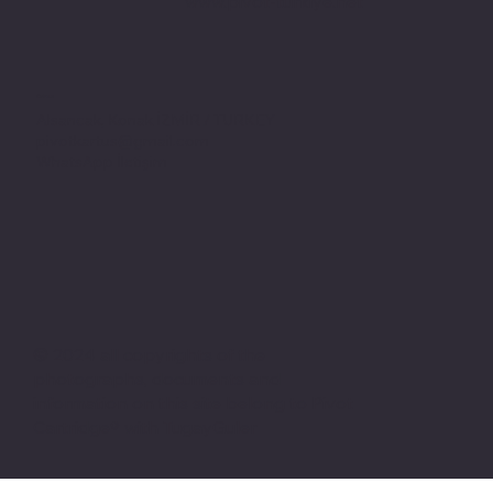
www.pivot-turkiye.net
Adres
Alsancak, Konak İZMİR / TURKEY
pivotkartus@gmail.com
WhatsApp İletişim
© 2024 all copyrights of the
photographs, documents and
information on this site belong to Pivot
Cartridge® with TugayGuler