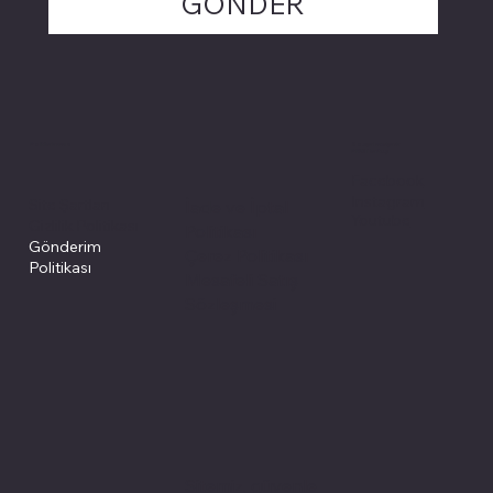
GÖNDER
Politikalarımız
Sosyal medyada
PIVOT kartuş
Facebook
Instagram
Site Şartları
İade ve İptal
Youtube
Gizlilik Politikası
Politikası
Gönderim
Çerez Politikası
Politikası
Mesafeli Satış
Sözleşmesi
Sitemiz, güvenle