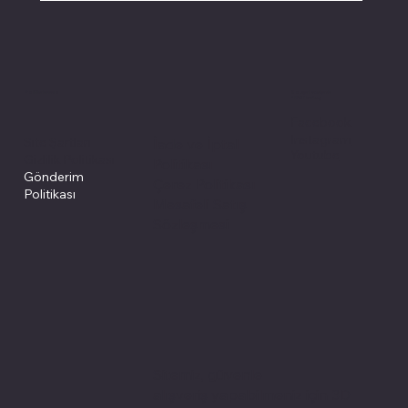
Politikalarımız
Sosyal medyada
PIVOT kartuş
Facebook
Instagram
Site Şartları
İade ve İptal
Youtube
Gizlilik Politikası
Politikası
Gönderim
Çerez Politikası
Politikası
Mesafeli Satış
Sözleşmesi
Sitemiz, güvenle
alışveriş yapabilmeniz için 3D