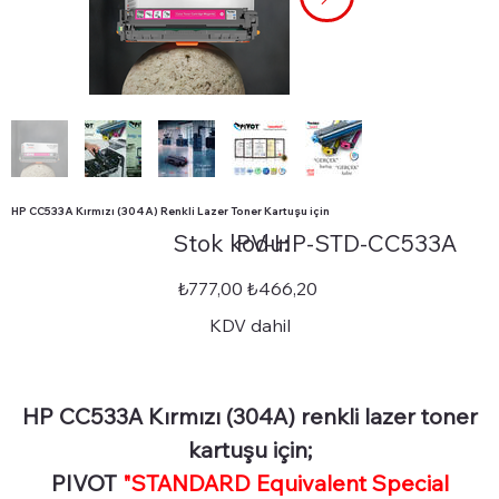
HP CC533A Kırmızı (304A) Renkli Lazer Toner Kartuşu için
Stok
Stok kodu:
PV-HP-STD-CC533A
kodu:
PV-
HP-
STD-
Orijinal
İndirimli
₺777,00
₺466,20
CC533A
fiyat
fiyat
KDV dahil
HP CC533A Kırmızı (304A) renkli lazer toner
kartuşu için;
PIVOT
"STANDARD Equivalent Special