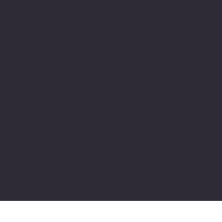
Adres
Alsancak, Konak İZMİR / TURKEY
pivotkartus@gmail.com
WhatsApp İletişim
© 2024 all copyrights of the
photographs, documents and
information on this site belong to Pivot
Cartridge® with TugayGuler