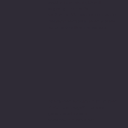
secure internette güvenli
alışveriş protokolleri
ve 256 bit SSL secure connection
bağlantı sertifikası ile en yüksek
koruma özelliklerine sahiptir.
Sitemizden aldığınız tüm ürünler
PIVOT Cartridge® - Türkiye
garantisi altındadır.
www.pivot-turkiye.net