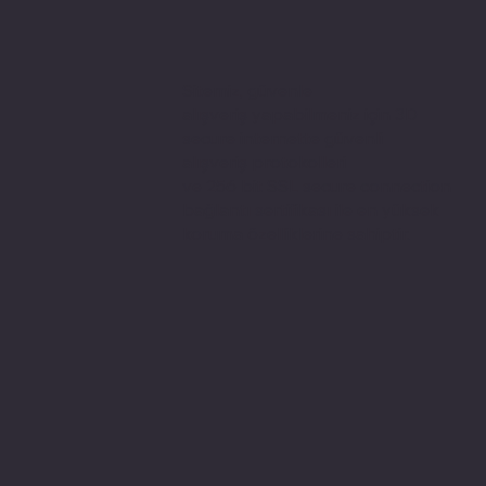
Sitemiz, güvenle
alışveriş yapabilmeniz için 3D
secure internette güvenli
alışveriş protokolleri
ve 256 bit SSL secure connection
bağlantı sertifikası ile en yüksek
koruma özelliklerine sahiptir.