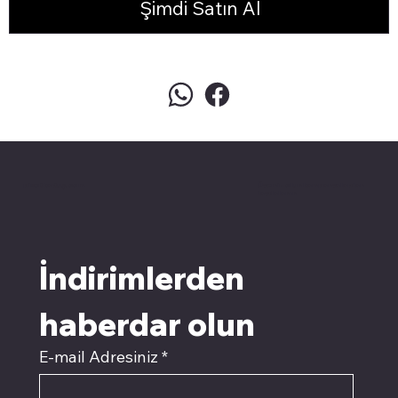
Şimdi Satın Al
pivotkartuş.com
Üyemiz olun kampanyalardan
faydalanın
İndirimlerden 
haberdar olun
E-mail Adresiniz
*