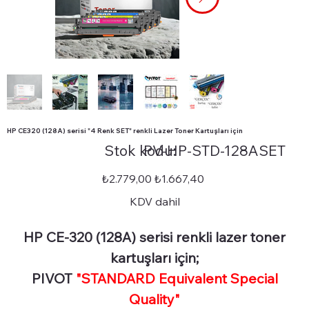
HP CE320 (128A) serisi "4 Renk SET" renkli Lazer Toner Kartuşları için
Stok
Stok kodu:
PV-HP-STD-128ASET
kodu:
PV-
HP-
STD-
Orijinal
İndirimli
₺2.779,00
₺1.667,40
128ASET
fiyat
fiyat
KDV dahil
HP CE-320 (128A) serisi renkli lazer toner
kartuşları için;
PIVOT
"STANDARD Equivalent Special
Quality"