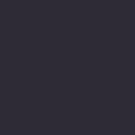
Sitemizden aldığınız tüm ürünler
PIVOT Cartridge® - Türkiye
garantisi altındadır.
www.pivot-turkiye.net
Adres
Alsancak, Konak İZMİR / TURKEY
pivotkartus@gmail.com
WhatsApp İletişim
© 2024 all copyrights of the
photographs, documents and