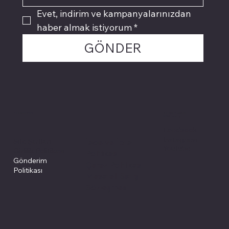
Evet, indirim ve kampanyalarınızdan 
haber almak istiyorum
*
GÖNDER
Politikalarımız
Sosyal medyada
PIVOT kartuş
Facebook
Instagram
Site Şartları
İade ve İptal
Youtube
Gizlilik Politikası
Politikası
Gönderim
Çerez Politikası
Politikası
Mesafeli Satış
Sözleşmesi