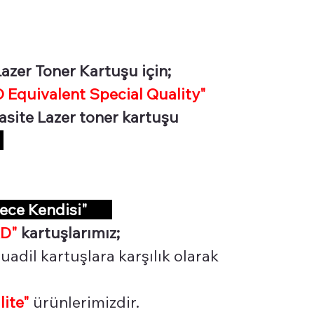
zer Toner Kartuşu için;
Equivalent Special Quality"
asite Lazer toner kartuşu
R
dece Kendisi"
D"
kartuşlarımız;
uadil kartuşlara karşılık olarak
lite"
ürünlerimizdir.