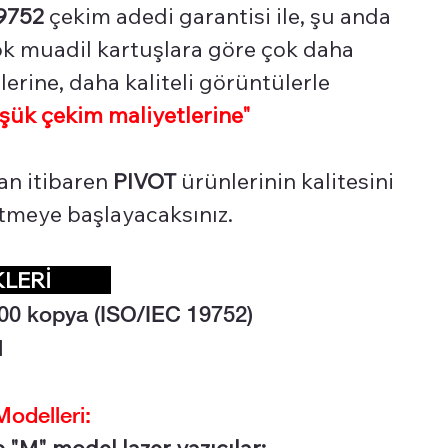
9752
çekim adedi garantisi ile, şu anda
çok muadil kartuşlara göre çok daha
erine, daha kaliteli görüntülerle
şük çekim maliyetlerine"
an itibaren
PIVOT
ürünlerinin kalitesini
 etmeye başlayacaksınız.
İKLERİ
00 kopya (ISO/IEC 19752)
l
odelleri:
 "M" model lazer yazıcılar;