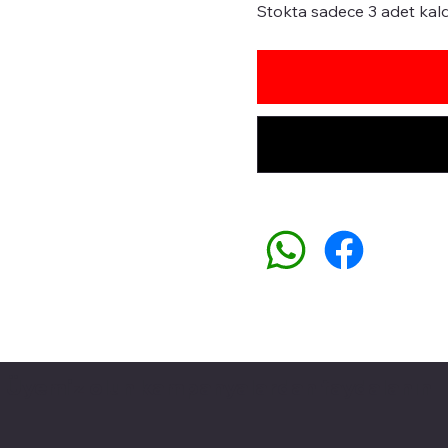
Stokta sadece 3 adet kald
Üyemiz olun kampanyalardan faydalanın