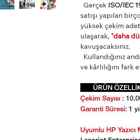
Gerçek
ISO/IEC 1
satışı yapılan bir
yüksek çekim adetl
ulaşarak,
"daha dü
kavuşacaksınız.
Kullandığınız and
ve kârlılığını fark
ÜRÜN ÖZELL
Çekim Sayısı :
10.0
Garanti Süresi:
1 yı
Uyumlu HP Yazıcı M
Laserjet Enterprise