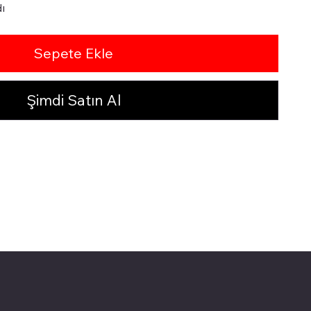
ı
Sepete Ekle
Şimdi Satın Al