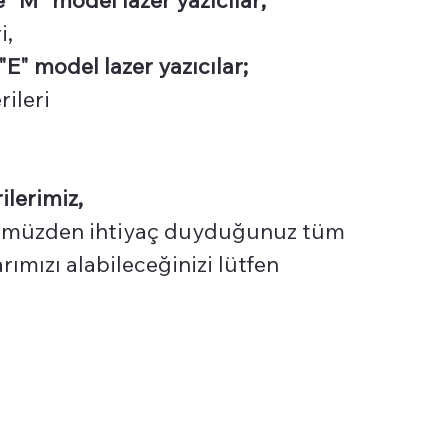
i,
E" model lazer yazıcılar;
ileri
ilerimiz,
üzden ihtiyaç duyduğunuz tüm
ımızı alabileceğinizi lütfen