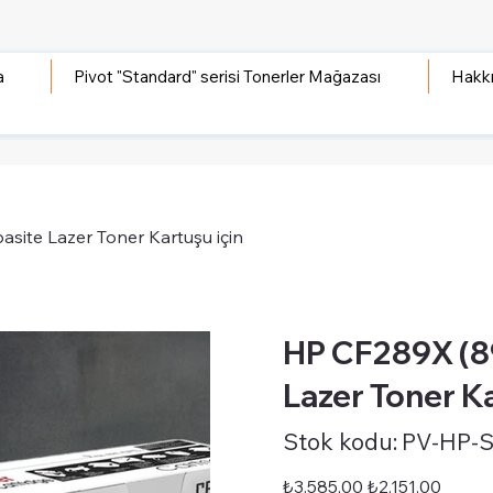
a
Pivot "Standard" serisi Tonerler Mağazası
Hakk
site Lazer Toner Kartuşu için
HP CF289X (89
Lazer Toner Ka
Stok
Stok kodu:
PV-HP-
kodu:
PV-
HP-
STD-
Orijinal
İndirimli
₺3.585,00
₺2.151,00
CF289X-
fiyat
fiyat