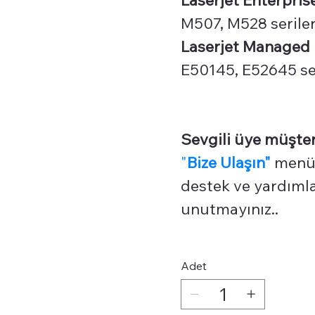
M507, M528 seriler
Laserjet Managed "
E50145, E52645 ser
Sevgili üye müşter
"
Bize Ulaşın"
menüm
destek ve yardımlar
unutmayınız..
Adet