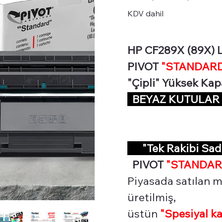
CHIP
KDV dahil
HP CF289X (89X) La
PIVOT
"STANDARD 
"Çipli" Yüksek Kap
BEYAZ KUTULA
"Tek Rakibi Sa
PIVOT
"STANDAR
Piyasada satılan m
üretilmiş,
üstün
"Spesiyal
ka