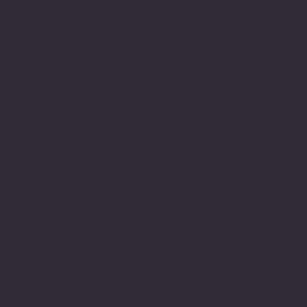
Sitemiz, güvenle
alışveriş yapabilmeniz için 3D
secure internette güvenli
alışveriş protokolleri
ve 256 bit SSL secure connection
bağlantı sertifikası ile en yüksek
koruma özelliklerine sahiptir.
Sitemizden aldığınız tüm ürünler
PIVOT Cartridge® - Türkiye