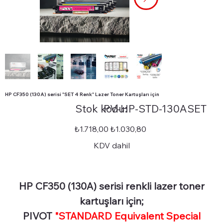
HP CF350 (130A) serisi "SET 4 Renk" Lazer Toner Kartuşları için
Stok
Stok kodu:
PV-HP-STD-130ASET
kodu:
PV-
HP-
STD-
Orijinal
İndirimli
₺1.718,00
₺1.030,80
130ASET
fiyat
fiyat
KDV dahil
HP CF350 (130A) serisi renkli lazer toner
kartuşları için;
PIVOT
"STANDARD Equivalent Special