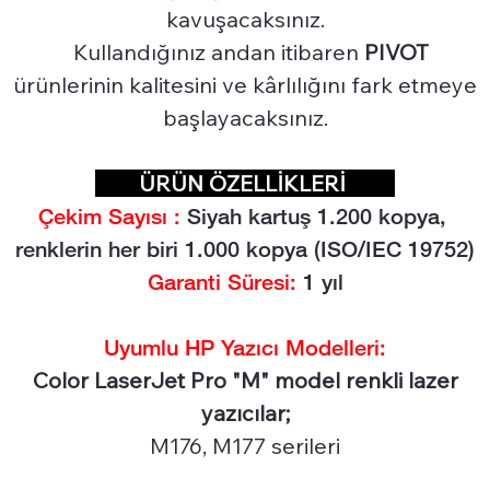
kavuşacaksınız.
Kullandığınız andan itibaren
PIVOT
ürünlerinin kalitesini ve kârlılığını fark etmeye
başlayacaksınız.
ÜRÜN ÖZELLİKLERİ
Çekim Sayısı :
Siyah kartuş 1.2
00 kopya,
renklerin her biri 1.000 kopya (ISO/IEC 19752)
Garanti Süresi:
1 yıl
Uyumlu HP Yazıcı Modelleri:
Color LaserJet Pro "M" model renkli lazer
yazıcılar;
M176, M177 serileri