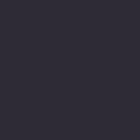
garantisi altındadır.
www.pivot-turkiye.net
Adres
Alsancak, Konak İZMİR / TURKEY
pivotkartus@gmail.com
WhatsApp İletişim
© 2024 all copyrights of the
photographs, documents and
information on this site belong to Pivot
Cartridge® with TugayGuler