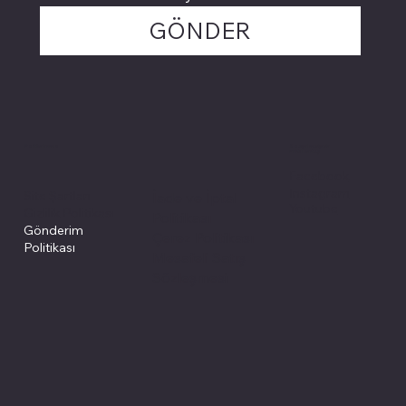
GÖNDER
Politikalarımız
Sosyal medyada
PIVOT kartuş
Facebook
Instagram
Site Şartları
İade ve İptal
Youtube
Gizlilik Politikası
Politikası
Gönderim
Çerez Politikası
Politikası
Mesafeli Satış
Sözleşmesi