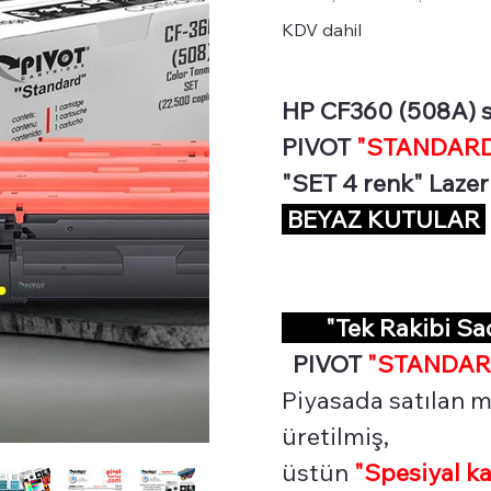
KDV dahil
HP CF360 (508A) ser
PIVOT
"STANDARD 
"SET 4 renk" Lazer
BEYAZ KUTULAR
"Tek Rakibi S
PIVOT
"STANDAR
Piyasada satılan m
üretilmiş,
üstün
"Spesiyal
ka