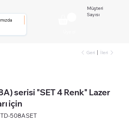
Müşteri
Sayısı
ımızda
Üye ol
Geri
İleri
A) serisi "SET 4 Renk" Lazer
rı için
STD-508ASET