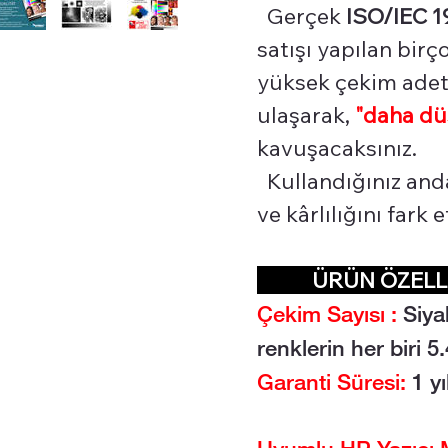
Gerçek
ISO/IEC 1
satışı yapılan bir
yüksek çekim adetl
ulaşarak,
"daha dü
kavuşacaksınız.
Kullandığınız and
ve kârlılığını fark
ÜRÜN ÖZEL
Çekim Sayısı :
Siya
renklerin her biri 
Garanti Süresi:
1 yı
Uyumlu HP Yazıcı M