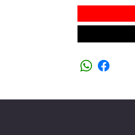
Üyemiz olun kampanyalardan faydalanın
Sosyal medyada