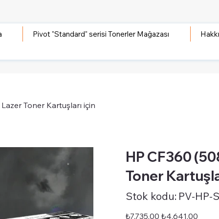
a
Pivot "Standard" serisi Tonerler Mağazası
Hakk
Lazer Toner Kartuşları için
HP CF360 (508
Toner Kartuşla
Stok
Stok kodu:
PV-HP-
kodu:
PV-
HP-
STD-
Orijinal
İndirimli
₺7.735,00
₺4.641,00
508ASET
fiyat
fiyat