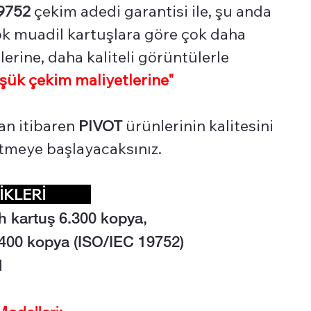
9752
çekim adedi garantisi ile, şu anda
çok muadil kartuşlara göre çok daha
erine, daha kaliteli görüntülerle
şük çekim maliyetlerine"
an itibaren
PIVOT
ürünlerinin kalitesini
 etmeye başlayacaksınız.
LİKLERİ
h kartuş 6.3
00 kopya,
5.400 kopya (ISO/IEC 19752)
l
odelleri: