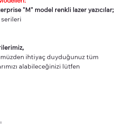
rprise "M" model renkli lazer yazıcılar;
serileri
ilerimiz,
üzden ihtiyaç duyduğunuz tüm
ımızı alabileceğinizi lütfen
ı