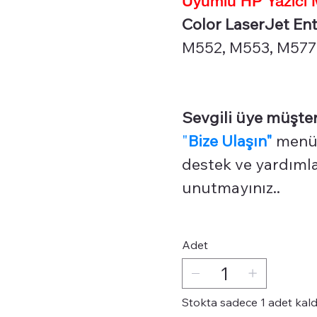
Color LaserJet Ente
M552, M553, M577 
Sevgili üye müşter
"
Bize Ulaşın"
menüm
destek ve yardımlar
unutmayınız..
Adet
Stokta sadece 1 adet kald