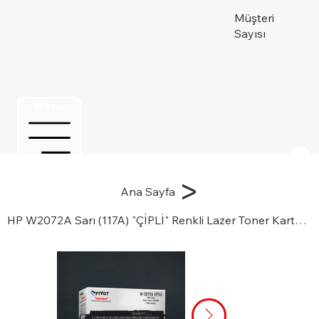
Müşteri
Sayısı
Menu
Üye ol
>
Ana Sayfa
HP W2072A Sarı (117A) "ÇİPLİ" Renkli Lazer Toner Kartuşu için