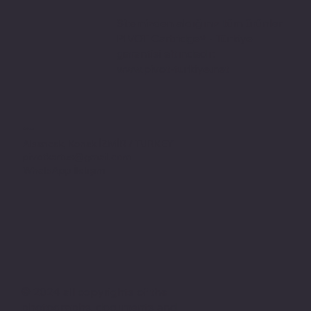
Sitemizden aldığınız tüm ürünler
PIVOT Cartridge® - Türkiye
garantisi altındadır.
www.pivot-turkiye.net
Adres
Alsancak, Konak İZMİR / TURKEY
pivotkartus@gmail.com
WhatsApp İletişim
© 2024 all copyrights of the
photographs, documents and