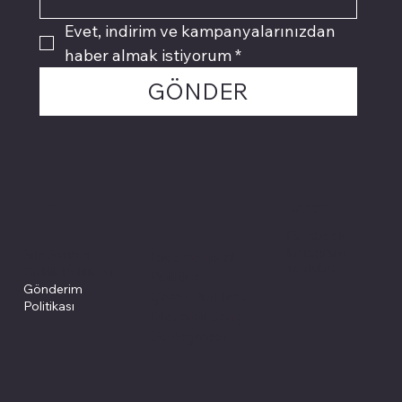
Evet, indirim ve kampanyalarınızdan 
haber almak istiyorum
*
GÖNDER
Politikalarımız
Sosyal medyada
PIVOT kartuş
Facebook
Instagram
Site Şartları
İade ve İptal
Youtube
Gizlilik Politikası
Politikası
Gönderim
Çerez Politikası
Politikası
Mesafeli Satış
Sözleşmesi