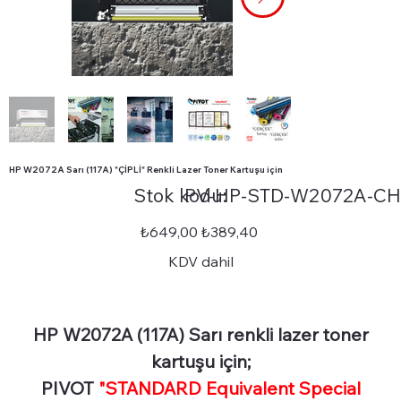
HP W2072A Sarı (117A) "ÇİPLİ" Renkli Lazer Toner Kartuşu için
Stok
Stok kodu:
PV-HP-STD-W2072A-CH
kodu:
PV-
HP-
STD-
Orijinal
İndirimli
₺649,00
₺389,40
W2072A-
fiyat
fiyat
CHIP
KDV dahil
HP W2072A (117A) Sarı renkli lazer toner
kartuşu için;
PIVOT
"STANDARD Equivalent Special