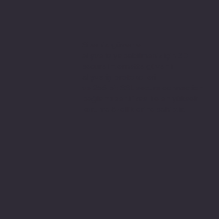
Sitemiz, güvenle
alışveriş yapabilmeniz için 3D
secure internette güvenli
alışveriş protokolleri
ve 256 bit SSL secure connection
bağlantı sertifikası ile en yüksek
koruma özelliklerine sahiptir.