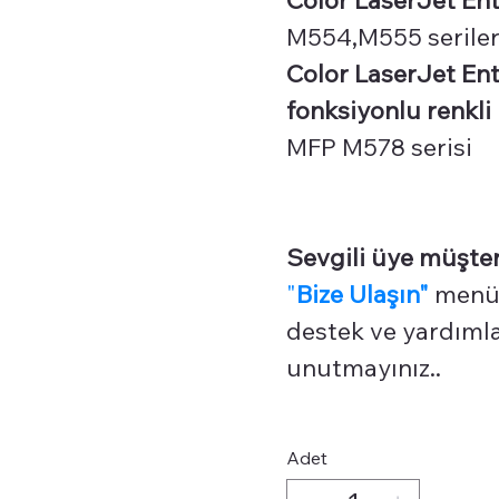
M554,M555 seriler
Color LaserJet En
fonksiyonlu renkli l
MFP M578 serisi
Sevgili üye müşter
"
Bize Ulaşın"
menüm
destek ve yardımlar
unutmayınız..
Adet