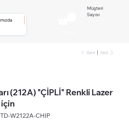
Müşteri
Sayısı
ımızda
Üye ol
Geri
İleri
ı (212A) "ÇİPLİ" Renkli Lazer
için
STD-W2122A-CHIP