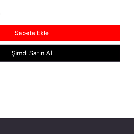
ı
Sepete Ekle
Şimdi Satın Al