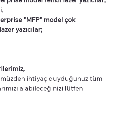
i,
terprise "MFP" model çok
azer yazıcılar;
ilerimiz,
üzden ihtiyaç duyduğunuz tüm
ımızı alabileceğinizi lütfen