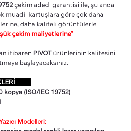
9752
çekim adedi garantisi ile, şu anda
çok muadil kartuşlara göre çok daha
erine, daha kaliteli görüntülerle
şük çekim maliyetlerine"
an itibaren
PIVOT
ürünlerinin kalitesini
 etmeye başlayacaksınız.
İKLERİ
0 kopya (ISO/IEC 19752)
l
azıcı Modelleri:
rprise model renkli lazer yazıcılar;