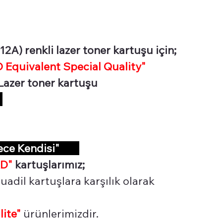
2A) renkli lazer toner kartuşu için;
Equivalent Special Quality"
i Lazer toner kartuşu
R
dece Kendisi"
D"
kartuşlarımız;
uadil kartuşlara karşılık olarak
lite"
ürünlerimizdir.