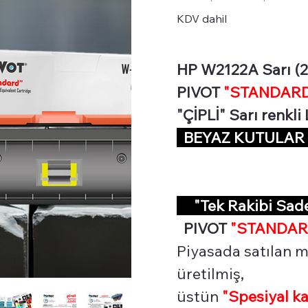
CHIP
KDV dahil
HP W2122A Sarı (21
PIVOT
"STANDARD 
"ÇİPLİ" Sarı renkl
BEYAZ KUTULA
"Tek Rakibi Sa
PIVOT
"STANDAR
Piyasada satılan m
üretilmiş,
üstün
"Spesiyal
ka