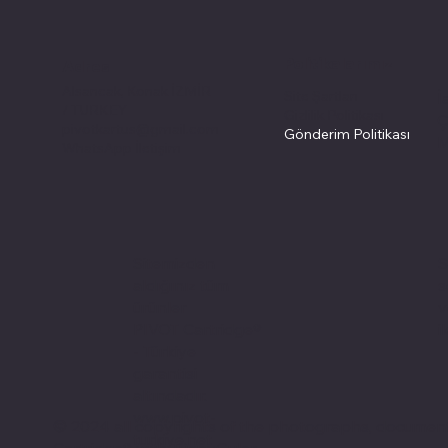
Politikalarımız
Adres
Alsancak, Konak İZMİR
Site Şartları
İ
/ TURKEY
Gizlilik Politikası
Ç
pivotkartus@gmail.com
Gönderim Politikası
M
WhatsApp İletişim
S
Sitemizden
s
aldığınız tüm
v
ürünler
i
PIVOT Cartridge®
- Türkiye
garantisi
altındadır.
www.pivot-
© 2024 all copyrights of the photographs, documents
turkiye.net