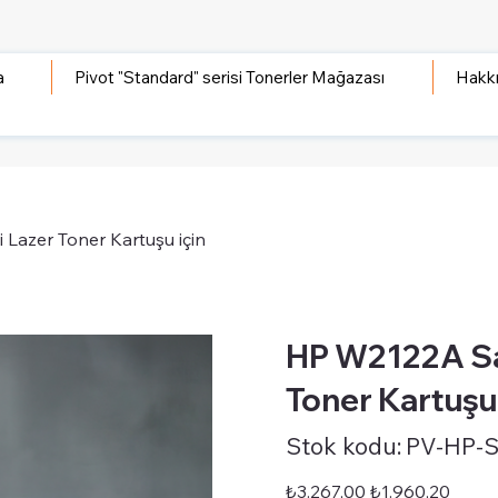
a
Pivot "Standard" serisi Tonerler Mağazası
Hakk
 Lazer Toner Kartuşu için
HP W2122A Sar
Toner Kartuşu 
Stok
Stok kodu:
PV-HP-
kodu:
PV-
HP-
STD-
Orijinal
İndirimli
₺3.267,00
₺1.960,20
W2122A-
fiyat
fiyat