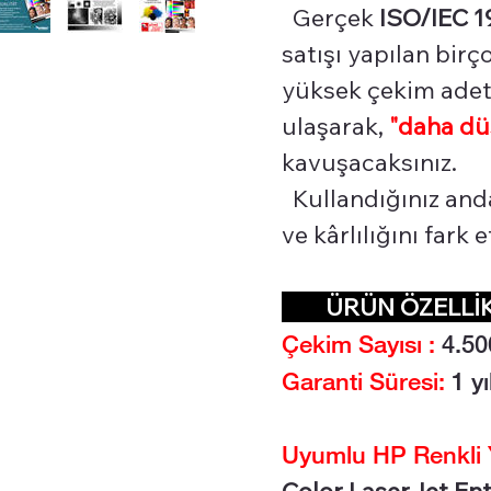
Gerçek
ISO/IEC 1
satışı yapılan bir
yüksek çekim adetl
ulaşarak,
"daha dü
kavuşacaksınız.
Kullandığınız and
ve kârlılığını fark
ÜRÜN ÖZELL
Çekim Sayısı :
4.50
Garanti Süresi:
1 yı
Uyumlu HP Renkli Y
Color LaserJet Ente