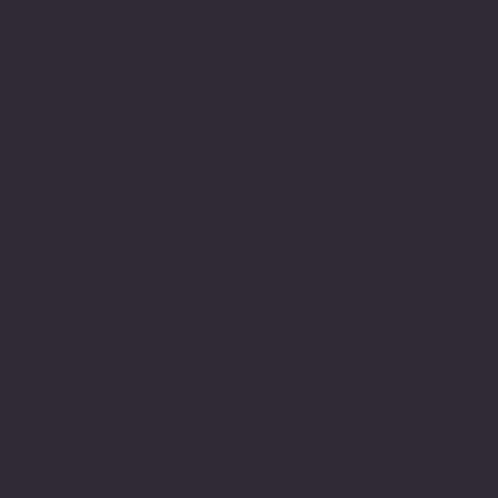
Sosyal medyada
PIVOT kartuş
ade ve İptal Politikası
Facebook
erez Politikası
Instagram
esafeli Satış Sözleşmesi
Youtube
itemiz, güvenle alışveriş yapabilmeniz için 3D
ecure internette güvenli alışveriş protokolleri
e 256 bit SSL secure connection bağlantı sertifikası
le en yüksek koruma özelliklerine sahiptir.
 and information on this site belong to Pivot