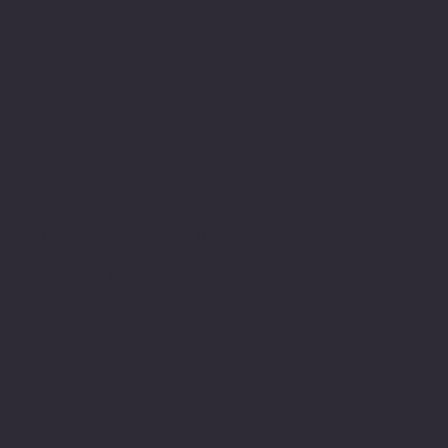
Sitemizden aldığınız tüm ürünler
PIVOT Cartridge® - Türkiye
garantisi altındadır.
www.pivot-turkiye.net
Adres
Alsancak, Konak İZMİR / TURKEY
pivotkartus@gmail.com
WhatsApp İletişim