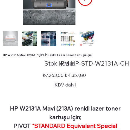
HP W2131A Mavi (213A) "ÇİPLİ" Renkli Lazer Toner Kartuşu için
Stok
Stok kodu:
PV-HP-STD-W2131A-CH
kodu:
PV-
HP-
STD-
Orijinal
İndirimli
₺7.263,00
₺4.357,80
W2131A-
fiyat
fiyat
CHIP
KDV dahil
HP W2131A Mavi (213A) renkli lazer toner
kartuşu için;
PIVOT
"STANDARD Equivalent Special