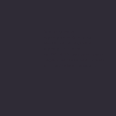
Sitemiz, güvenle
alışveriş yapabilmeniz için 3D
secure internette güvenli
alışveriş protokolleri
ve 256 bit SSL secure connection
bağlantı sertifikası ile en yüksek
koruma özelliklerine sahiptir.