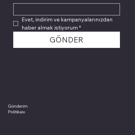
Evet, indirim ve kampanyalarınızdan 
haber almak istiyorum
*
GÖNDER
Politikalarımız
Sosyal medyada
PIVOT kartuş
Facebook
Instagram
Site Şartları
İade ve İptal
Youtube
Gizlilik Politikası
Politikası
Gönderim
Çerez Politikası
Politikası
Mesafeli Satış
Sözleşmesi