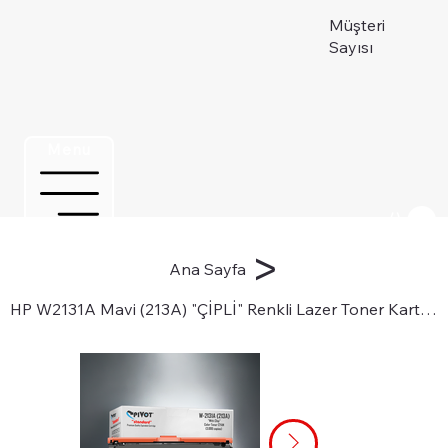
Müşteri
Sayısı
Menu
Üye ol
>
Ana Sayfa
HP W2131A Mavi (213A) "ÇİPLİ" Renkli Lazer Toner Kartuşu için