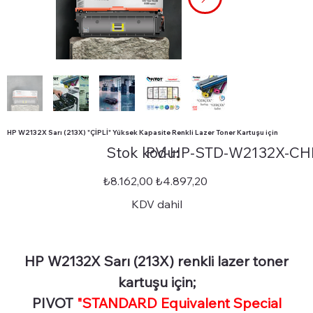
HP W2132X Sarı (213X) "ÇİPLİ" Yüksek Kapasite Renkli Lazer Toner Kartuşu için
Stok
Stok kodu:
PV-HP-STD-W2132X-CH
kodu:
PV-
HP-
STD-
Orijinal
İndirimli
₺8.162,00
₺4.897,20
W2132X-
fiyat
fiyat
CHIP
KDV dahil
HP W2132X Sarı (213X) renkli lazer toner
kartuşu için;
PIVOT
"STANDARD Equivalent Special