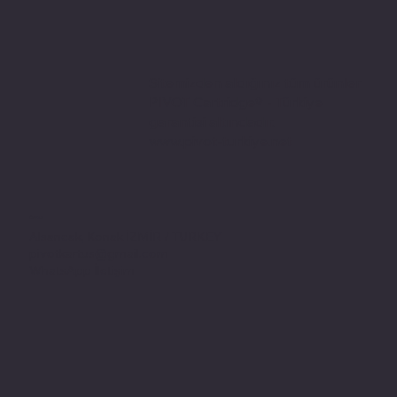
Sitemizden aldığınız tüm ürünler
PIVOT Cartridge® - Türkiye
garantisi altındadır.
www.pivot-turkiye.net
Adres
Alsancak, Konak İZMİR / TURKEY
pivotkartus@gmail.com
WhatsApp İletişim