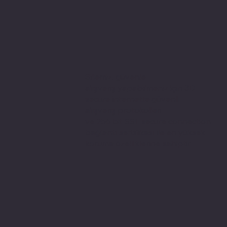
Sitemiz, güvenle
alışveriş yapabilmeniz için 3D
secure internette güvenli
alışveriş protokolleri
ve 256 bit SSL secure connection
bağlantı sertifikası ile en yüksek
koruma özelliklerine sahiptir.