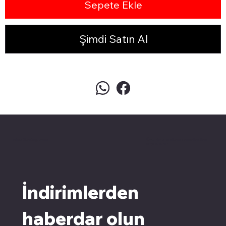
Sepete Ekle
Şimdi Satın Al
pivotkartuş.com
Üyemiz olun kampanyalardan
faydalanın
İndirimlerden 
haberdar olun