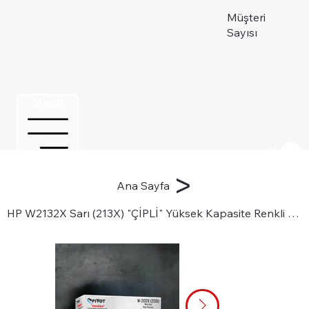
Müşteri
Sayısı
Menu
Üye ol
>
Ana Sayfa
HP W2132X Sarı (213X) "ÇİPLİ" Yüksek Kapasite Renkli Lazer Toner Kartuşu için