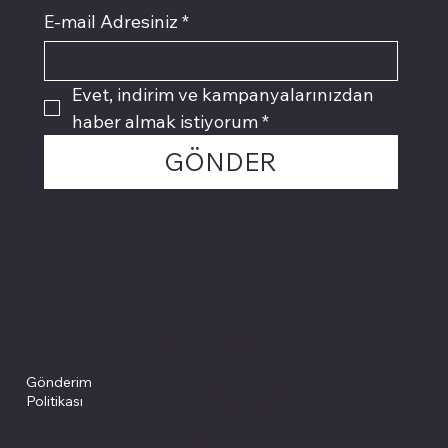
E-mail Adresiniz
*
Evet, indirim ve kampanyalarınızdan 
haber almak istiyorum
*
GÖNDER
Politikalarımız
Sosyal medyada
PIVOT kartuş
Facebook
Instagram
Site Şartları
İade ve İptal
Youtube
Gizlilik Politikası
Politikası
Gönderim
Çerez Politikası
Politikası
Mesafeli Satış
Sözleşmesi