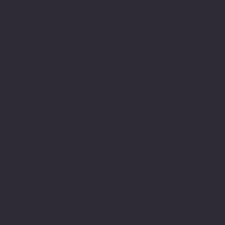
Sitemiz, güvenle
alışveriş yapabilmeniz için 3D
secure internette güvenli
alışveriş protokolleri
ve 256 bit SSL secure connection
bağlantı sertifikası ile en yüksek
koruma özelliklerine sahiptir.