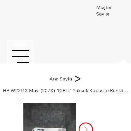
Müşteri
Sayısı
Menu
Üye ol
>
Ana Sayfa
HP W2211X Mavi (207X) "ÇİPLİ" Yüksek Kapasite Renkli Lazer Toner Kartuşu için