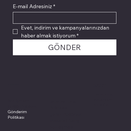
E-mail Adresiniz
*
Evet, indirim ve kampanyalarınızdan 
haber almak istiyorum
*
GÖNDER
Politikalarımız
Sosyal medyada
PIVOT kartuş
Facebook
Instagram
Site Şartları
İade ve İptal
Youtube
Gizlilik Politikası
Politikası
Gönderim
Çerez Politikası
Politikası
Mesafeli Satış
Sözleşmesi