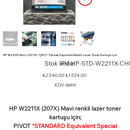
HP W2211X Mavi (207X) "ÇİPLİ" Yüksek Kapasite Renkli Lazer Toner Kartuşu için
Stok
Stok kodu:
PV-HP-STD-W2211X-CH
kodu:
PV-
HP-
STD-
Orijinal
İndirimli
₺2.540,00
₺1.524,00
W2211X-
fiyat
fiyat
CHIP
KDV dahil
HP W2211X (207X) Mavi renkli lazer toner
kartuşu için;
PIVOT
"STANDARD Equivalent Special