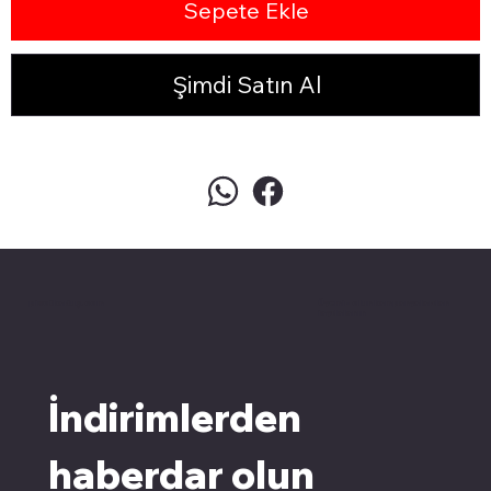
Sepete Ekle
Şimdi Satın Al
pivotkartuş.com
Üyemiz olun kampanyalardan
faydalanın
İndirimlerden 
haberdar olun