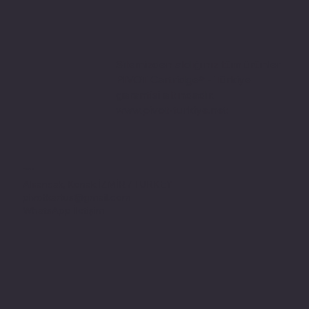
Sitemizden aldığınız tüm ürünler
PIVOT Cartridge® - Türkiye
garantisi altındadır.
www.pivot-turkiye.net
Adres
Alsancak, Konak İZMİR / TURKEY
pivotkartus@gmail.com
WhatsApp İletişim