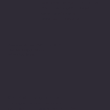
Sitemizden aldığınız tüm ürünler
PIVOT Cartridge® - Türkiye
garantisi altındadır.
www.pivot-turkiye.net
Adres
Alsancak, Konak İZMİR / TURKEY
pivotkartus@gmail.com
WhatsApp İletişim
© 2024 all copyrights of the
photographs, documents and
information on this site belong to Pivot