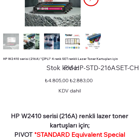
HP W2410 serisi (216A) "ÇİPLİ" 4 renk SET renkli Lazer Toner Kartuşları için
Stok
Stok kodu:
PV-HP-STD-216ASET-CH
kodu:
PV-
HP-
STD-
Orijinal
İndirimli
₺4.805,00
₺2.883,00
216ASET-
fiyat
fiyat
CHIP
KDV dahil
HP W2410 serisi (216A) renkli lazer toner
kartuşları için;
PIVOT
"STANDARD Equivalent Special