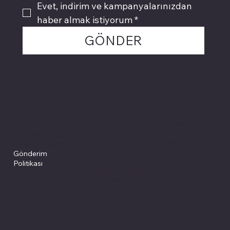
Evet, indirim ve kampanyalarınızdan 
haber almak istiyorum
*
GÖNDER
Politikalarımız
Sosyal medyada
PIVOT kartuş
Facebook
Instagram
Site Şartları
İade ve İptal
Youtube
Gizlilik Politikası
Politikası
Gönderim
Çerez Politikası
Politikası
Mesafeli Satış
Sözleşmesi