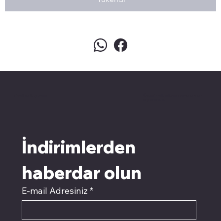
pivotkartuş.com
Üyemiz olun kampanyalardan
faydalanın
İndirimlerden 
haberdar olun
E-mail Adresiniz
*