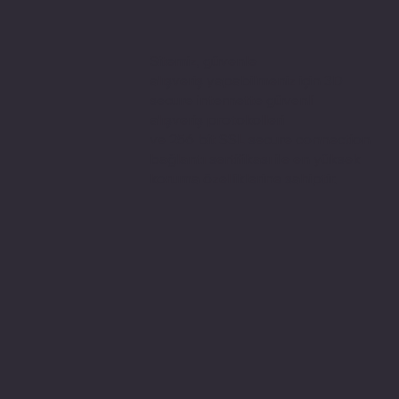
Sitemiz, güvenle
alışveriş yapabilmeniz için 3D
secure internette güvenli
alışveriş protokolleri
ve 256 bit SSL secure connection
bağlantı sertifikası ile en yüksek
koruma özelliklerine sahiptir.