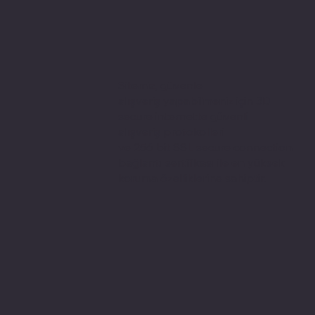
Sitemiz, güvenle
alışveriş yapabilmeniz için 3D
secure internette güvenli
alışveriş protokolleri
ve 256 bit SSL secure connection
bağlantı sertifikası ile en yüksek
koruma özelliklerine sahiptir.