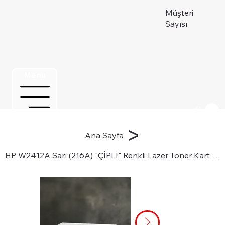
Müşteri
Sayısı
Menu
Üye ol
>
Ana Sayfa
HP W2412A Sarı (216A) "ÇİPLİ" Renkli Lazer Toner Kartuşu için