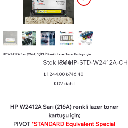
HP W2412A Sarı (216A) "ÇİPLİ" Renkli Lazer Toner Kartuşu için
Stok
Stok kodu:
PV-HP-STD-W2412A-CH
kodu:
PV-
HP-
STD-
Orijinal
İndirimli
₺1.244,00
₺746,40
W2412A-
fiyat
fiyat
CHIP
KDV dahil
HP W2412A Sarı (216A) renkli lazer toner
kartuşu için;
PIVOT
"STANDARD Equivalent Special