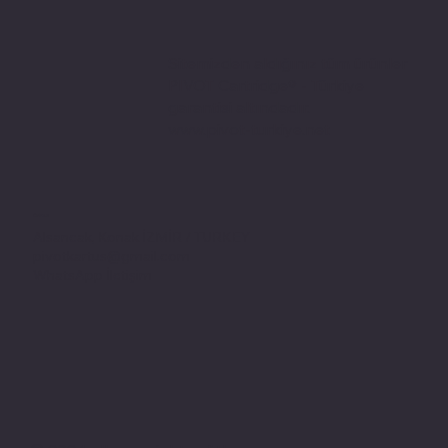
Sitemizden aldığınız tüm ürünler
PIVOT Cartridge® - Türkiye
garantisi altındadır.
www.pivot-turkiye.net
Adres
Alsancak, Konak İZMİR / TURKEY
pivotkartus@gmail.com
WhatsApp İletişim