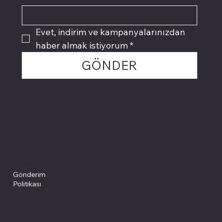
Evet, indirim ve kampanyalarınızdan 
haber almak istiyorum
*
GÖNDER
Politikalarımız
Sosyal medyada
PIVOT kartuş
Facebook
Instagram
Site Şartları
İade ve İptal
Youtube
Gizlilik Politikası
Politikası
Gönderim
Çerez Politikası
Politikası
Mesafeli Satış
Sözleşmesi