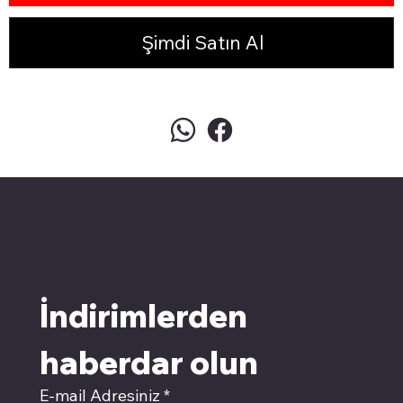
Şimdi Satın Al
pivotkartuş.com
Üyemiz olun kampanyalardan
faydalanın
İndirimlerden 
haberdar olun
E-mail Adresiniz
*