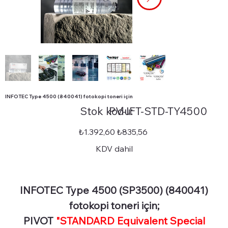
INFOTEC Type 4500 (840041) fotokopi toneri için
Stok
Stok kodu:
PV-IFT-STD-TY4500
kodu:
PV-
IFT-
STD-
Orijinal
İndirimli
₺1.392,60
₺835,56
TY4500
fiyat
fiyat
KDV dahil
INFOTEC Type 4500 (SP3500) (840041)
fotokopi toneri için;
PIVOT
"STANDARD Equivalent Special