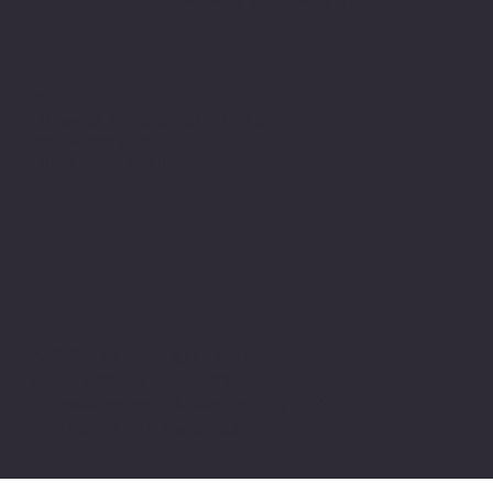
www.pivot-turkiye.net
Adres
Alsancak, Konak İZMİR / TURKEY
pivotkartus@gmail.com
WhatsApp İletişim
© 2024 all copyrights of the
photographs, documents and
information on this site belong to Pivot
Cartridge® with TugayGuler