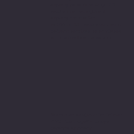
alışveriş yapabilmeniz için 3D
secure internette güvenli
alışveriş protokolleri
ve 256 bit SSL secure connection
bağlantı sertifikası ile en yüksek
koruma özelliklerine sahiptir.
Sitemizden aldığınız tüm ürünler
PIVOT Cartridge® - Türkiye
garantisi altındadır.