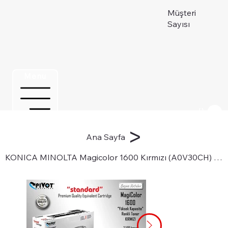
Müşteri
Sayısı
Menu
Üye ol
>
Ana Sayfa
KONICA MINOLTA Magicolor 1600 Kırmızı (A0V30CH) Yük. Kapasite renkli toner için