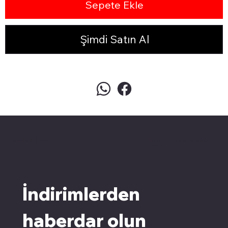
Sepete Ekle
Şimdi Satın Al
pivotkartuş.com
Üyemiz olun kampanyalardan
faydalanın
İndirimlerden 
haberdar olun