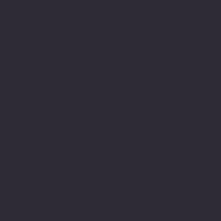
Sitemiz, güvenle
alışveriş yapabilmeniz için 3D
secure internette güvenli
alışveriş protokolleri
ve 256 bit SSL secure connection
bağlantı sertifikası ile en yüksek
koruma özelliklerine sahiptir.