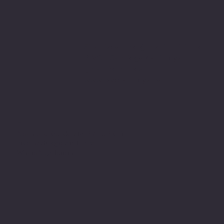
Sitemizden aldığınız tüm ürünler
PIVOT Cartridge® - Türkiye
garantisi altındadır.
www.pivot-turkiye.net
Adres
Alsancak, Konak İZMİR / TURKEY
pivotkartus@gmail.com
WhatsApp İletişim