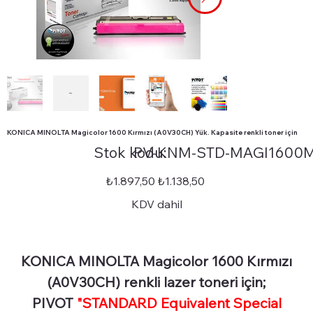
KONICA MINOLTA Magicolor 1600 Kırmızı (A0V30CH) Yük. Kapasite renkli toner için
Stok
Stok kodu:
PV-KNM-STD-MAGI1600
kodu:
PV-
KNM-
STD-
Orijinal
İndirimli
₺1.897,50
₺1.138,50
MAGI1600M
fiyat
fiyat
KDV dahil
KONICA MINOLTA Magicolor 1600 Kırmızı
(A0V30CH) renkli lazer toneri için;
PIVOT
"STANDARD Equivalent Special