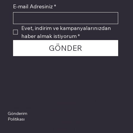
E-mail Adresiniz
*
Evet, indirim ve kampanyalarınızdan 
haber almak istiyorum
*
GÖNDER
Politikalarımız
Sosyal medyada
PIVOT kartuş
Facebook
Instagram
Site Şartları
İade ve İptal
Youtube
Gizlilik Politikası
Politikası
Gönderim
Çerez Politikası
Politikası
Mesafeli Satış
Sözleşmesi