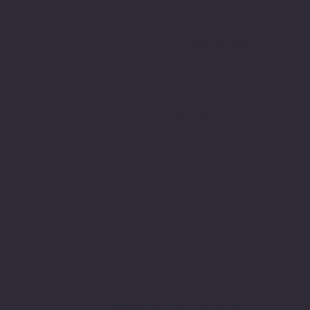
Sitemiz, güvenle
alışveriş yapabilmeniz için 3D
secure internette güvenli
alışveriş protokolleri
ve 256 bit SSL secure connection
bağlantı sertifikası ile en yüksek
koruma özelliklerine sahiptir.
Sitemizden aldığınız tüm ürünler