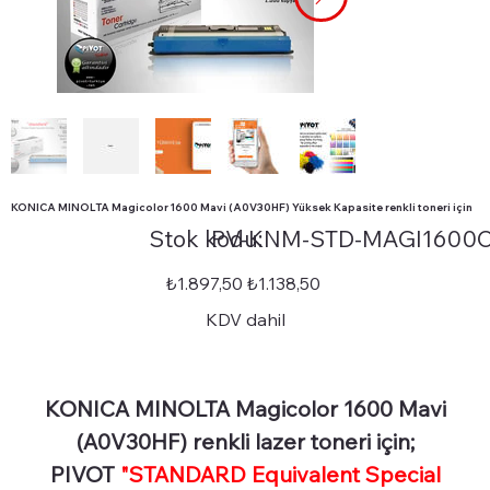
KONICA MINOLTA Magicolor 1600 Mavi (A0V30HF) Yüksek Kapasite renkli toneri için
Stok
Stok kodu:
PV-KNM-STD-MAGI1600
kodu:
PV-
KNM-
STD-
Orijinal
İndirimli
₺1.897,50
₺1.138,50
MAGI1600C
fiyat
fiyat
KDV dahil
KONICA MINOLTA Magicolor 1600 Mavi
(A0V30HF) renkli lazer toneri için;
PIVOT
"STANDARD Equivalent Special