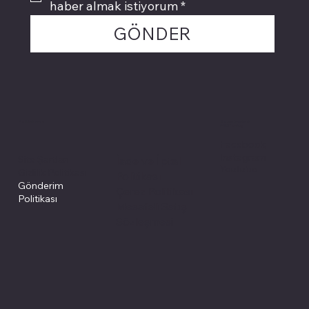
haber almak istiyorum
*
GÖNDER
Politikalarımız
Sosyal medyada
PIVOT kartuş
Facebook
Instagram
Site Şartları
İade ve İptal
Youtube
Gizlilik Politikası
Politikası
Gönderim
Çerez Politikası
Politikası
Mesafeli Satış
Sözleşmesi