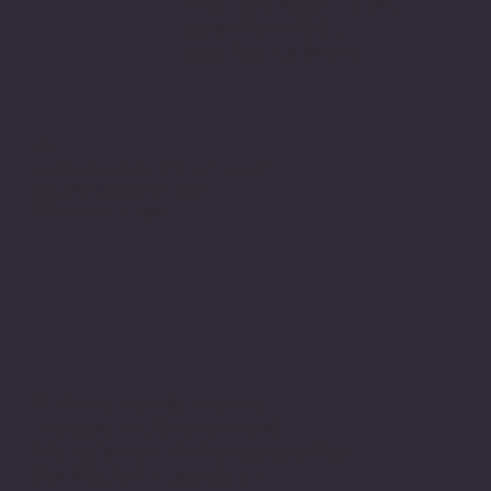
PIVOT Cartridge® - Türkiye
garantisi altındadır.
www.pivot-turkiye.net
Adres
Alsancak, Konak İZMİR / TURKEY
pivotkartus@gmail.com
WhatsApp İletişim
© 2024 all copyrights of the
photographs, documents and
information on this site belong to Pivot
Cartridge® with TugayGuler