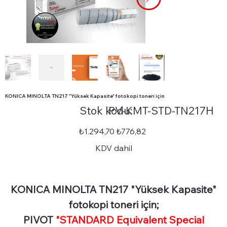
KONICA MINOLTA TN217 "Yüksek Kapasite" fotokopi toneri için
Stok
Stok kodu:
PV-KMT-STD-TN217H
kodu:
PV-
KMT-
STD-
Orijinal
İndirimli
₺1.294,70
₺776,82
TN217H
fiyat
fiyat
KDV dahil
KONICA MINOLTA TN217 "Yüksek Kapasite"
fotokopi toneri için;
PIVOT
"STANDARD Equivalent Special