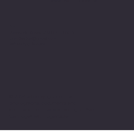
www.pivot-turkiye.net
Adres
Alsancak, Konak İZMİR / TURKEY
pivotkartus@gmail.com
WhatsApp İletişim
© 2024 all copyrights of the
photographs, documents and
information on this site belong to Pivot
Cartridge® with TugayGuler