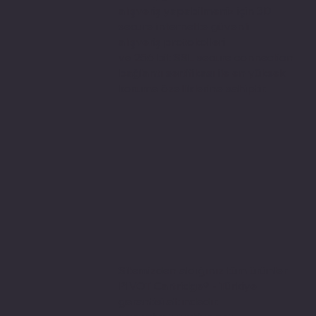
alışveriş yapabilmeniz için 3D
secure internette güvenli
alışveriş protokolleri
ve 256 bit SSL secure connection
bağlantı sertifikası ile en yüksek
koruma özelliklerine sahiptir.
Sitemizden aldığınız tüm ürünler
PIVOT Cartridge® - Türkiye
garantisi altındadır.