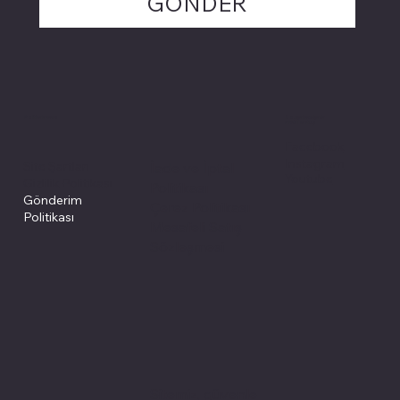
GÖNDER
Politikalarımız
Sosyal medyada
PIVOT kartuş
Facebook
Instagram
Site Şartları
İade ve İptal
Youtube
Gizlilik Politikası
Politikası
Gönderim
Çerez Politikası
Politikası
Mesafeli Satış
Sözleşmesi
Sitemiz, güvenle