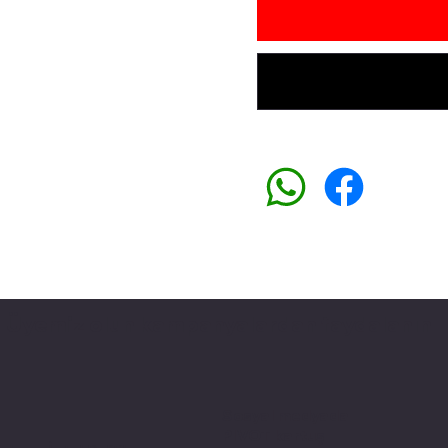
Üyemiz olun kampanyalardan faydalanın
Sosyal medyada
PIVOT kartuş