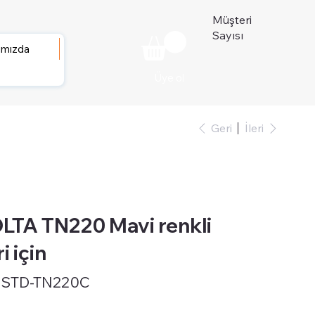
Müşteri
Sayısı
ımızda
Üye ol
Geri
İleri
TA TN220 Mavi renkli
i için
-STD-TN220C