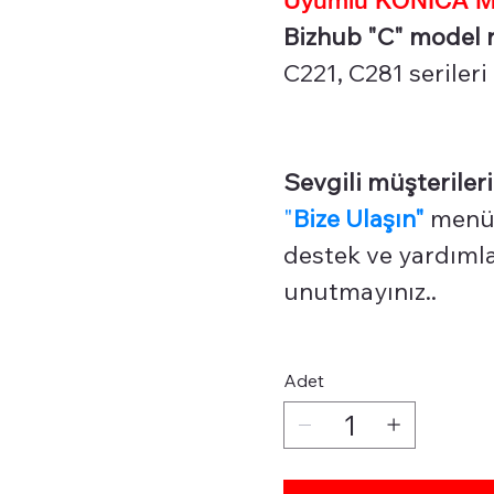
Bizhub "C" model r
C221, C281 serileri
Sevgili müşterileri
"
Bize Ulaşın"
menüm
destek ve yardımlar
unutmayınız..
Adet