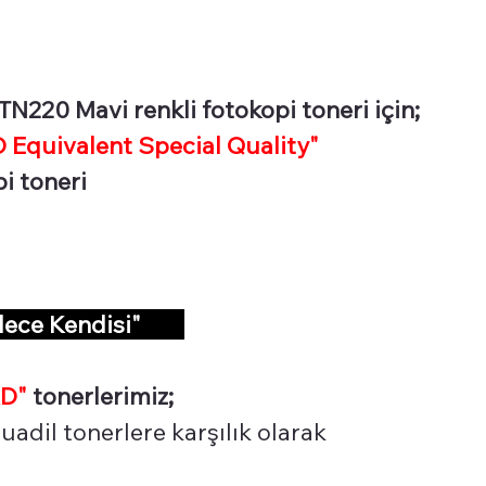
220 Mavi renkli fotokopi toneri için;
Equivalent Special Quality"
pi toneri
dece Kendisi"
D"
tonerlerimiz;
adil tonerlere karşılık olarak