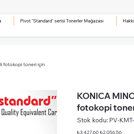
a
Pivot "Standard" serisi Tonerler Mağazası
Hakk
otokopi toneri için
KONICA MINOL
fotokopi toner
Stok
Stok kodu:
PV-KMT
kodu:
PV-
KMT-
STD-
Orijinal
İndirimli
₺3.427,60
₺2.056,56
TN220C
fiyat
fiyat