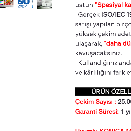
üstün
"Spesiyal
ka
Gerçek
ISO/IEC 1
satışı yapılan bir
yüksek çekim adetl
ulaşarak,
"daha dü
kavuşacaksınız.
Kullandığınız and
ve kârlılığını fark
ÜRÜN ÖZEL
Çekim Sayısı :
25.0
Garanti Süresi:
1 yı
Uyumlu KONICA MI