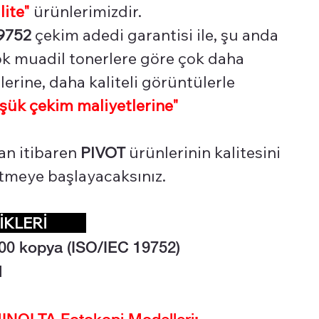
lite"
ürünlerimizdir.
9752
çekim adedi garantisi ile, şu anda
çok muadil tonerlere göre çok daha
erine, daha kaliteli görüntülerle
şük çekim maliyetlerine"
an itibaren
PIVOT
ürünlerinin kalitesini
 etmeye başlayacaksınız.
LİKLERİ
00
kopya (ISO/IEC 19752)
l
NOLTA Fotokopi Modelleri: