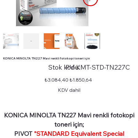
KONICA MINOLTA TN227 Mavi renkli fotokopi toneri için
Stok
Stok kodu:
PV-KMT-STD-TN227C
kodu:
PV-
KMT-
STD-
Orijinal
İndirimli
₺3.084,40
₺1.850,64
TN227C
fiyat
fiyat
KDV dahil
KONICA MINOLTA TN227 Mavi renkli fotokopi
toneri için;
PIVOT
"STANDARD Equivalent Special