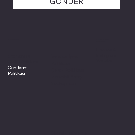
GÖNDER
Politikalarımız
Sosyal medyada
PIVOT kartuş
Facebook
Instagram
Site Şartları
İade ve İptal
Youtube
Gizlilik Politikası
Politikası
Gönderim
Çerez Politikası
Politikası
Mesafeli Satış
Sözleşmesi
Sitemiz, güvenle