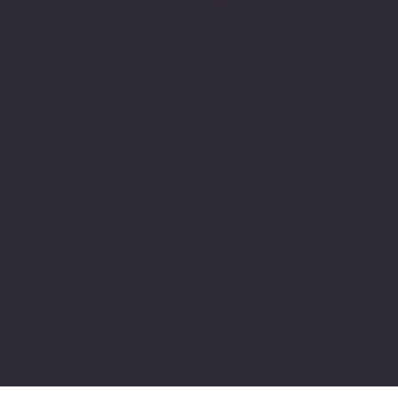
www.pivot-turkiye.net
Adres
Alsancak, Konak İZMİR / TURKEY
pivotkartus@gmail.com
WhatsApp İletişim
© 2024 all copyrights of the
photographs, documents and
information on this site belong to Pivot
Cartridge® with TugayGuler