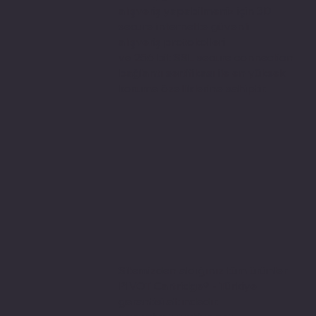
alışveriş yapabilmeniz için 3D
secure internette güvenli
alışveriş protokolleri
ve 256 bit SSL secure connection
bağlantı sertifikası ile en yüksek
koruma özelliklerine sahiptir.
Sitemizden aldığınız tüm ürünler
PIVOT Cartridge® - Türkiye
garantisi altındadır.