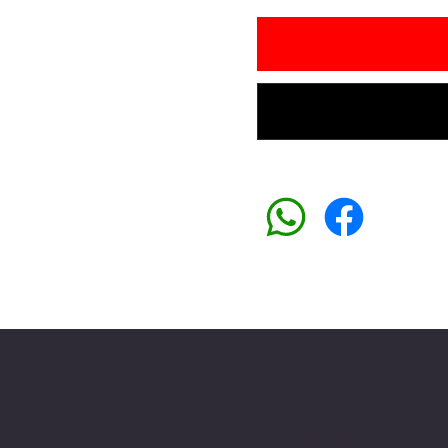
Üyemiz olun kampanyalardan faydalanın
Sosyal medyada