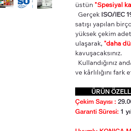
üstün
"Spesiyal
ka
Gerçek
ISO/IEC 1
satışı yapılan bir
yüksek çekim adetl
ulaşarak,
"daha dü
kavuşacaksınız.
Kullandığınız and
ve kârlılığını fark
ÜRÜN ÖZEL
Çekim Sayısı :
29.0
Garanti Süresi:
1 yı
Uyumlu KONICA MI