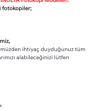
 fotokopiler;
miz,
üzden ihtiyaç duyduğunuz tüm
ımızı alabileceğinizi lütfen
dı