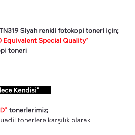
319 Siyah renkli fotokopi toneri için;
Equivalent Special Quality"
opi toneri
dece Kendisi"
D"
tonerlerimiz;
adil tonerlere karşılık olarak