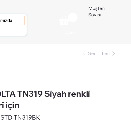
Müşteri
Sayısı
ımızda
Üye ol
Geri
İleri
TA TN319 Siyah renkli
i için
-STD-TN319BK