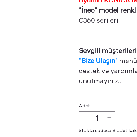
"İneo" model renkli
C360 serileri
Sevgili müşterileri
"
Bize Ulaşın"
menüm
destek ve yardımlar
unutmayınız..
Adet
Stokta sadece 8 adet kal