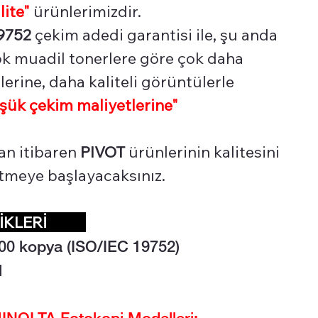
lite"
ürünlerimizdir.
9752
çekim adedi garantisi ile, şu anda
çok muadil tonerlere göre çok daha
erine, daha kaliteli görüntülerle
şük çekim maliyetlerine"
an itibaren
PIVOT
ürünlerinin kalitesini
 etmeye başlayacaksınız.
LİKLERİ
00
kopya (ISO/IEC 19752)
l
NOLTA Fotokopi Modelleri: