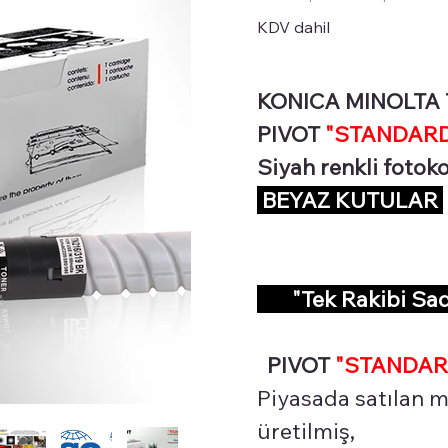
KDV dahil
KONICA MINOLTA TN
PIVOT
"STANDARD 
Siyah renkli fotok
BEYAZ KUTULAR
"Tek Rakibi Sa
PIVOT
"STANDAR
Piyasada satılan mu
üretilmiş,