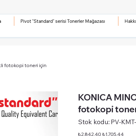
a
Pivot "Standard" serisi Tonerler Mağazası
Hakk
fotokopi toneri için
KONICA MINOL
fotokopi toner
Stok
Stok kodu:
PV-KMT
kodu:
PV-
KMT-
STD-
Orijinal
İndirimli
₺2.842,40
₺1.705,44
TN319BK
fiyat
fiyat