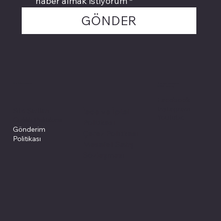
haber almak istiyorum
*
GÖNDER
Politikalarımız
Sosyal medyada
PIVOT kartuş
Facebook
Instagram
Site Şartları
İade ve İptal
Youtube
Gizlilik Politikası
Politikası
Gönderim
Çerez Politikası
Politikası
Mesafeli Satış
Sözleşmesi