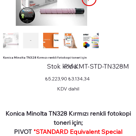
Konica Minolta TN328 Kırmızı renkli fotokopi toneri için
Stok
Stok kodu:
PV-KMT-STD-TN328M
kodu:
PV-
KMT-
STD-
Orijinal
İndirimli
₺5.223,90
₺3.134,34
TN328M
fiyat
fiyat
KDV dahil
Konica Minolta TN328 Kırmızı renkli fotokopi
toneri için;
PIVOT
"STANDARD Equivalent Special