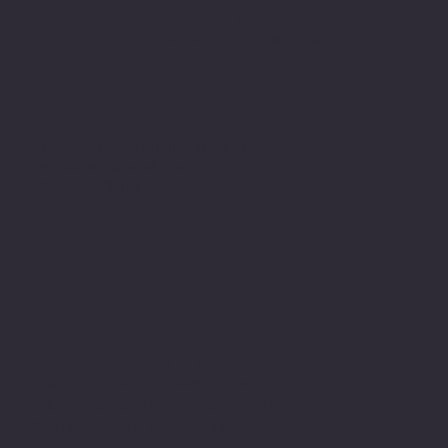
garantisi altındadır.
www.pivot-turkiye.net
Adres
Alsancak, Konak İZMİR / TURKEY
pivotkartus@gmail.com
WhatsApp İletişim
© 2024 all copyrights of the
photographs, documents and
information on this site belong to Pivot
Cartridge® with TugayGuler