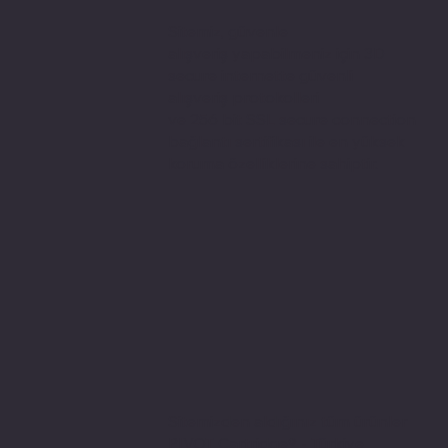
Sitemiz, güvenle
alışveriş yapabilmeniz için 3D
secure internette güvenli
alışveriş protokolleri
ve 256 bit SSL secure connection
bağlantı sertifikası ile en yüksek
koruma özelliklerine sahiptir.
Sitemizden aldığınız tüm ürünler
PIVOT Cartridge® - Türkiye