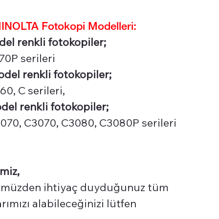
NOLTA Fotokopi Modelleri:
el renkli fotokopiler;
0P serileri
del renkli fotokopiler;
0, C serileri,
del renkli fotokopiler;
070, C3070, C3080, C3080P serileri
miz,
üzden ihtiyaç duyduğunuz tüm
ımızı alabileceğinizi lütfen