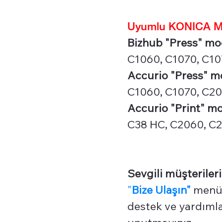
Uyumlu KONICA MI
Bizhub "Press" mod
C1060, C1070, C107
Accurio "Press" mo
C1060, C1070, C206
Accurio "Print" mo
C38 HC, C2060, C2
Sevgili müşterileri
"
Bize Ulaşın"
menüm
destek ve yardımlar