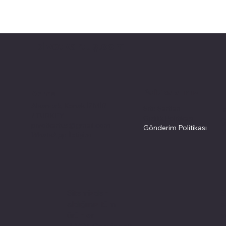
pivotkartuş.com
Politikalarımız
Adres
Alsancak, Konak İZMİR
Site Şartları
İ
/ TURKEY
Gizlilik Politikası
Ç
pivotkartus@gmail.com
Gönderim Politikası
M
WhatsApp İletişim
S
Sitemizden
s
aldığınız tüm
v
ürünler
i