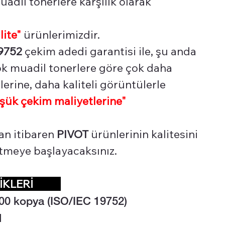
adil tonerlere karşılık olarak
lite"
ürünlerimizdir.
9752
çekim adedi garantisi ile, şu anda
çok muadil tonerlere göre çok daha
erine, daha kaliteli görüntülerle
şük çekim maliyetlerine"
an itibaren
PIVOT
ürünlerinin kalitesini
 etmeye başlayacaksınız.
LİKLERİ
00
kopya (ISO/IEC 19752)
l