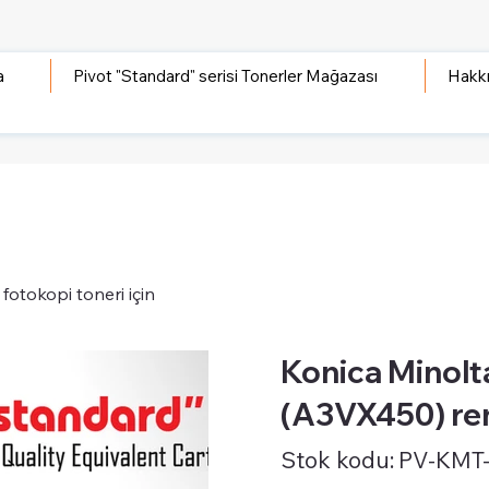
a
Pivot "Standard" serisi Tonerler Mağazası
Hakk
otokopi toneri için
Konica Minolt
(A3VX450) renk
Stok
Stok kodu:
PV-KMT
kodu:
PV-
KMT-