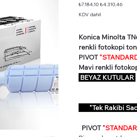
STD-
Orijinal
İndirimli
₺7.184,10
₺4.310,46
TN619/TN620C
fiyat
fiyat
KDV dahil
Konica Minolta TN
renkli fotokopi tone
PIVOT
"STANDARD 
Mavi renkli fotoko
BEYAZ KUTULAR
"Tek Rakibi Sa
PIVOT
"STANDAR