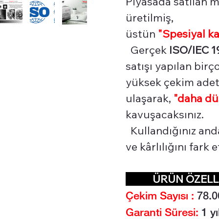
Piyasada satılan mu
üretilmiş,
üstün
"Spesiyal
ka
Gerçek
ISO/IEC 1
satışı yapılan bir
yüksek çekim adetl
ulaşarak,
"daha dü
kavuşacaksınız.
Kullandığınız and
ve kârlılığını fark
ÜRÜN ÖZEL
Çekim Sayısı :
78.0
Garanti Süresi:
1 yı