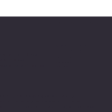
Üyemiz olun kampanyalardan faydalanın
Sosyal medyada
PIVOT kartuş
ade ve İptal Politikası
Facebook
erez Politikası
Instagram
esafeli Satış Sözleşmesi
Youtube
itemiz, güvenle alışveriş yapabilmeniz için 3D
ecure internette güvenli alışveriş protokolleri
e 256 bit SSL secure connection bağlantı sertifikası
le en yüksek koruma özelliklerine sahiptir.