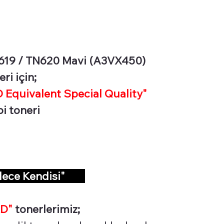
619 / TN620 Mavi (A3VX450)
ri için;
Equivalent Special Quality"
pi toneri
dece Kendisi"
D"
tonerlerimiz;