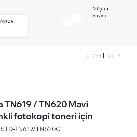
Müşteri
Sayısı
ımızda
Üye ol
Geri
İleri
a TN619 / TN620 Mavi
li fotokopi toneri için
-STD-TN619/TN620C