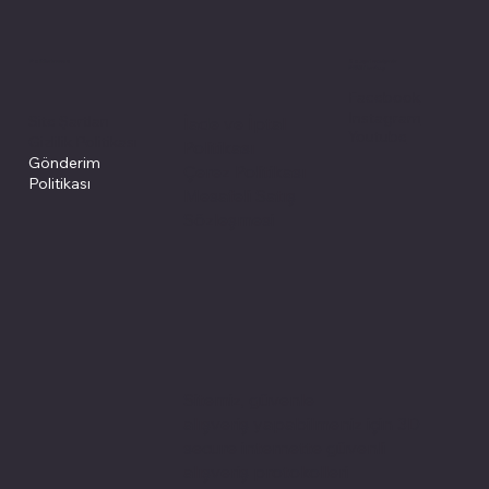
Politikalarımız
Sosyal medyada
PIVOT kartuş
Facebook
Instagram
Site Şartları
İade ve İptal
Youtube
Gizlilik Politikası
Politikası
Gönderim
Çerez Politikası
Politikası
Mesafeli Satış
Sözleşmesi
Sitemiz, güvenle
alışveriş yapabilmeniz için 3D
secure internette güvenli
alışveriş protokolleri