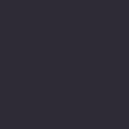
ve 256 bit SSL secure connection
bağlantı sertifikası ile en yüksek
koruma özelliklerine sahiptir.
Sitemizden aldığınız tüm ürünler
PIVOT Cartridge® - Türkiye
garantisi altındadır.
www.pivot-turkiye.net