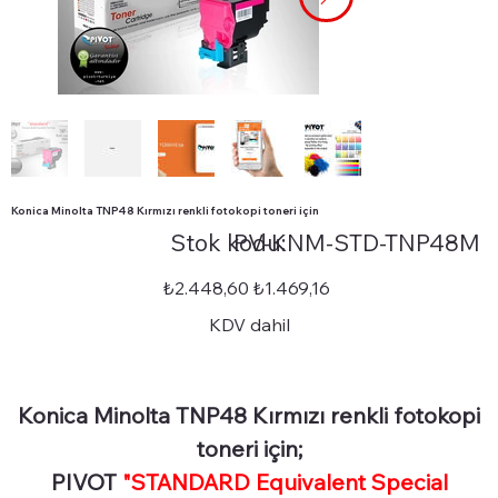
Konica Minolta TNP48 Kırmızı renkli fotokopi toneri için
Stok
Stok kodu:
PV-KNM-STD-TNP48M
kodu:
PV-
KNM-
STD-
Orijinal
İndirimli
₺2.448,60
₺1.469,16
TNP48M
fiyat
fiyat
KDV dahil
Konica Minolta TNP48 Kırmızı renkli fotokopi
toneri için;
PIVOT
"STANDARD Equivalent Special