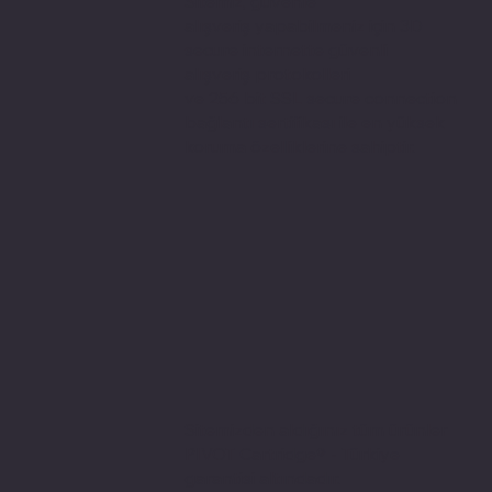
Sitemiz, güvenle
alışveriş yapabilmeniz için 3D
secure internette güvenli
alışveriş protokolleri
ve 256 bit SSL secure connection
bağlantı sertifikası ile en yüksek
koruma özelliklerine sahiptir.
Sitemizden aldığınız tüm ürünler
PIVOT Cartridge® - Türkiye
garantisi altındadır.