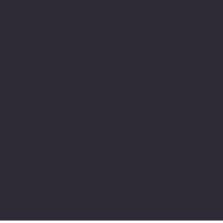
www.pivot-turkiye.net
Adres
Alsancak, Konak İZMİR / TURKEY
pivotkartus@gmail.com
WhatsApp İletişim
© 2024 all copyrights of the
photographs, documents and
information on this site belong to Pivot
Cartridge® with TugayGuler