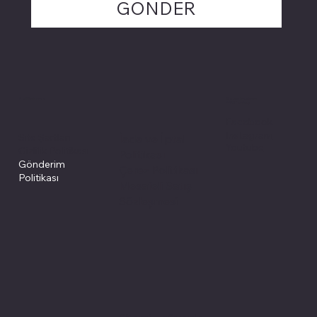
GÖNDER
Politikalarımız
Sosyal medyada
PIVOT kartuş
Facebook
Instagram
Site Şartları
İade ve İptal
Youtube
Gizlilik Politikası
Politikası
Gönderim
Çerez Politikası
Politikası
Mesafeli Satış
Sözleşmesi