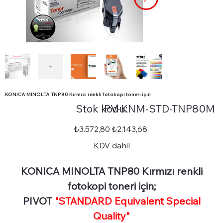
KONICA MINOLTA TNP80 Kırmızı renkli fotokopi toneri için
Stok
Stok kodu:
PV-KNM-STD-TNP80M
kodu:
PV-
KNM-
STD-
Orijinal
İndirimli
₺3.572,80
₺2.143,68
TNP80M
fiyat
fiyat
KDV dahil
KONICA MINOLTA TNP80 Kırmızı renkli
fotokopi toneri için;
PIVOT
"STANDARD Equivalent Special
Quality"