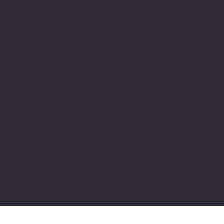
Adres
Alsancak, Konak İZMİR / TURKEY
pivotkartus@gmail.com
WhatsApp İletişim
© 2024 all copyrights of the
photographs, documents and
information on this site belong to Pivot
Cartridge® with TugayGuler