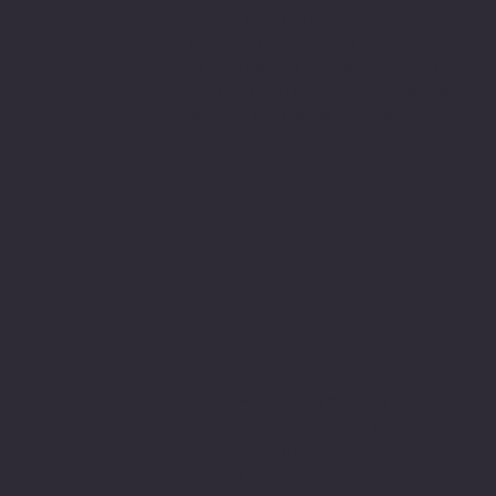
secure internette güvenli
alışveriş protokolleri
ve 256 bit SSL secure connection
bağlantı sertifikası ile en yüksek
koruma özelliklerine sahiptir.
Sitemizden aldığınız tüm ürünler
PIVOT Cartridge® - Türkiye
garantisi altındadır.
www.pivot-turkiye.net