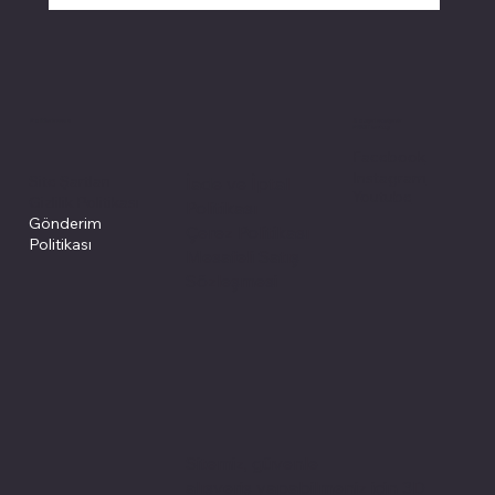
Politikalarımız
Sosyal medyada
PIVOT kartuş
Facebook
Instagram
Site Şartları
İade ve İptal
Youtube
Gizlilik Politikası
Politikası
Gönderim
Çerez Politikası
Politikası
Mesafeli Satış
Sözleşmesi
Sitemiz, güvenle
alışveriş yapabilmeniz için 3D