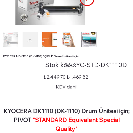
KYOCERA DK1110 (DK-1110) "ÇİPLİ" Drum Ünitesi için
Stok
Stok kodu:
PV-KYC-STD-DK1110D
kodu:
PV-
KYC-
STD-
Orijinal
İndirimli
₺2.449,70
₺1.469,82
DK1110D
fiyat
fiyat
KDV dahil
KYOCERA DK1110 (DK-1110) Drum Ünitesi için;
PIVOT
"STANDARD Equivalent Special
Quality"