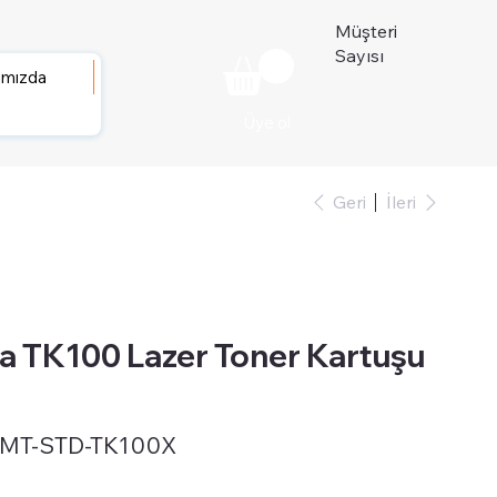
Müşteri
Sayısı
ımızda
Üye ol
Geri
İleri
 TK100 Lazer Toner Kartuşu
-MT-STD-TK100X