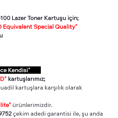
00 Lazer Toner Kartuşu için;
Equivalent Special Quality"
şu
dece Kendisi"
D"
kartuşlarımız;
uadil kartuşlara karşılık olarak
lite"
ürünlerimizdir.
9752
çekim adedi garantisi ile, şu anda