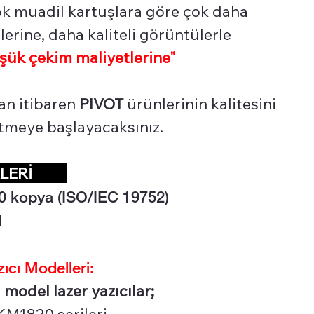
çok muadil kartuşlara göre çok daha
erine, daha kaliteli görüntülerle
şük çekim maliyetlerine"
an itibaren
PIVOT
ürünlerinin kalitesini
 etmeye başlayacaksınız.
İKLERİ
0 kopya (ISO/IEC 19752)
l
cı Modelleri:
model lazer yazıcılar;
M1820 serileri