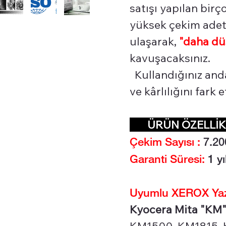
satışı yapılan bir
yüksek çekim adetl
ulaşarak,
"daha dü
kavuşacaksınız.
Kullandığınız and
ve kârlılığını fark
ÜRÜN ÖZELL
Çekim Sayısı :
7.2
0
Garanti Süresi:
1 yı
Uyumlu XEROX Yazı
Kyocera Mita "KM" 
KM1500, KM1815, K