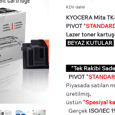
TK100X
KDV dahil
KYOCERA Mita TK-1
PIVOT
"STANDARD 
Lazer toner kartu
BEYAZ KUTULAR
"Tek Rakibi Sa
PIVOT
"STANDAR
Piyasada satılan m
üretilmiş,
üstün
"Spesiyal
ka
Gerçek
ISO/IEC 1