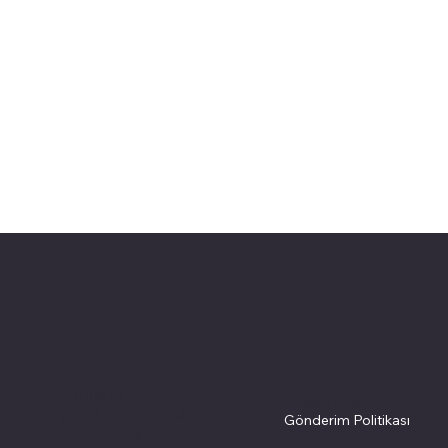
pivotkartuş.com
Politikalarımız
Adres
Alsancak, Konak İZMİR
Site Şartları
İ
/ TURKEY
Gizlilik Politikası
Ç
pivotkartus@gmail.com
Gönderim Politikası
M
WhatsApp İletişim