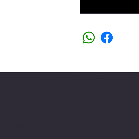
Üyemiz olun kampanyalardan faydalanın
Sosyal medyada
PIVOT kartuş
ade ve İptal Politikası
Facebook
erez Politikası
Instagram
esafeli Satış Sözleşmesi
Youtube