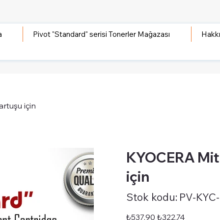
a
Pivot "Standard" serisi Tonerler Mağazası
Hakk
rtuşu için
KYOCERA Mita
için
Stok
Stok kodu:
PV-KYC
kodu:
PV-
KYC-
MT-
Orijinal
İndirimli
₺537,90
₺322,74
STD-
fiyat
fiyat