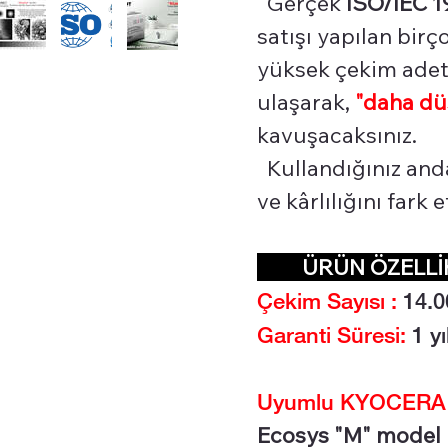
Gerçek
ISO/IEC 1
satışı yapılan bir
yüksek çekim adetl
ulaşarak,
"daha dü
kavuşacaksınız.
Kullandığınız and
ve kârlılığını fark
ÜRÜN ÖZEL
Çekim Sayısı :
14.0
Garanti Süresi:
1 yı
Uyumlu KYOCERA Ya
Ecosys "M" model l