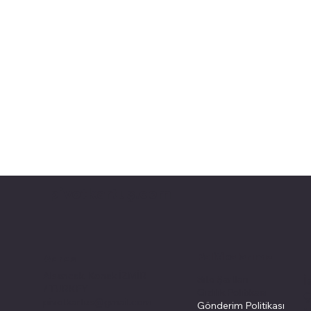
pivotkartuş.com
Politikalarımız
Adres
Alsancak, Konak İZMİR
Site Şartları
İ
/ TURKEY
Gizlilik Politikası
Ç
pivotkartus@gmail.com
Gönderim Politikası