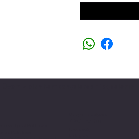
Üyemiz olun kampanyalardan faydalanın
Sosyal medyada
PIVOT kartuş
ade ve İptal Politikası
Facebook
erez Politikası
Instagram