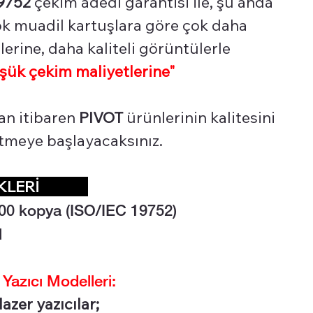
9752
çekim adedi garantisi ile, şu anda
çok muadil kartuşlara göre çok daha
erine, daha kaliteli görüntülerle
şük çekim maliyetlerine"
an itibaren
PIVOT
ürünlerinin kalitesini
 etmeye başlayacaksınız.
LİKLERİ
00 kopya (ISO/IEC 19752)
l
zıcı Modelleri:
azer yazıcılar;