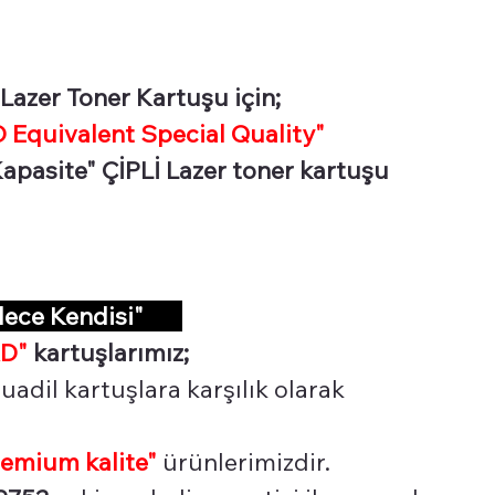
azer Toner Kartuşu için;
Equivalent Special Quality"
pasite" ÇİPLİ Lazer toner kartuşu
dece Kendisi"
D"
kartuşlarımız;
uadil kartuşlara karşılık olarak
remium kalite"
ürünlerimizdir.