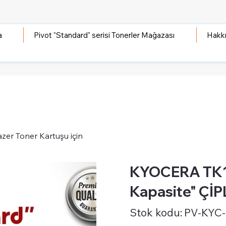
a
Pivot "Standard" serisi Tonerler Mağazası
Hakk
er Toner Kartuşu için
KYOCERA TK1
Kapasite" ÇİPL
Stok
Stok kodu:
PV-KYC-
kodu:
PV-
KYC-