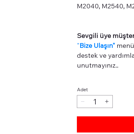
M2040, M2540, M26
Sevgili üye müşter
"
Bize Ulaşın"
menüm
destek ve yardımlar
unutmayınız..
Adet