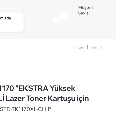
Müşteri
Sayısı
ımızda
Üye ol
Geri
İleri
170 "EKSTRA Yüksek
İ Lazer Toner Kartuşu için
STD-TK1170XL-CHIP