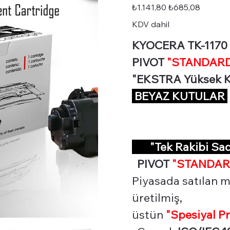
STD-
Orijinal
İndirimli
₺1.141,80
₺685,08
TK1170XL-
fiyat
fiyat
CHIP
KDV dahil
KYOCERA TK-1170 L
PIVOT
"STANDARD 
"EKSTRA Yüksek Ka
BEYAZ KUTULAR
"Tek Rakibi Sa
PIVOT
"STANDAR
Piyasada satılan m
üretilmiş,
üstün
"Spesiyal P