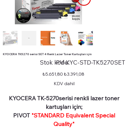
KYOCERA TK5270 serisi SET 4 Renk Lazer Toner Kartuşları için
Stok
Stok kodu:
PV-KYC-STD-TK5270SET
kodu:
PV-
KYC-
STD-
Orijinal
İndirimli
₺5.651,80
₺3.391,08
TK5270SET
fiyat
fiyat
KDV dahil
KYOCERA TK-5270serisi renkli lazer toner
kartuşları için;
PIVOT
"STANDARD Equivalent Special
Quality"