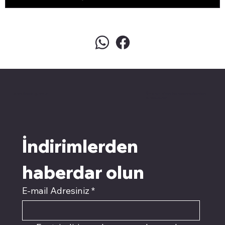
pivotkartuş.com
Üyemiz olun kampanyalardan
faydalanın
İndirimlerden 
haberdar olun
E-mail Adresiniz
*