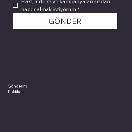
Evet, indirim ve kampanyalarınızdan 
haber almak istiyorum
*
GÖNDER
Politikalarımız
Sosyal medyada
PIVOT kartuş
Facebook
Instagram
Site Şartları
İade ve İptal
Youtube
Gizlilik Politikası
Politikası
Gönderim
Çerez Politikası
Politikası
Mesafeli Satış
Sözleşmesi