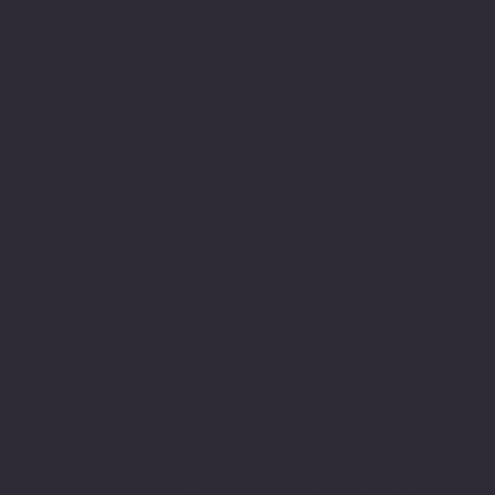
Sitemiz, güvenle
alışveriş yapabilmeniz için 3D
secure internette güvenli
alışveriş protokolleri
ve 256 bit SSL secure connection
bağlantı sertifikası ile en yüksek
koruma özelliklerine sahiptir.