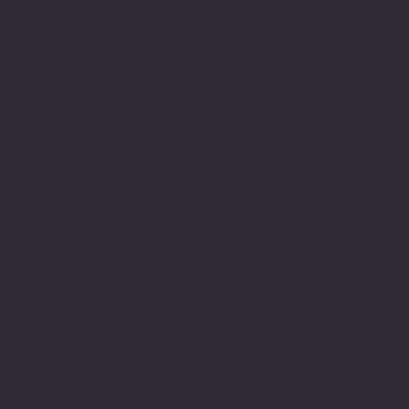
Sitemizden aldığınız tüm ürünler
PIVOT Cartridge® - Türkiye
garantisi altındadır.
www.pivot-turkiye.net
Adres
Alsancak, Konak İZMİR / TURKEY
pivotkartus@gmail.com
WhatsApp İletişim
© 2024 all copyrights of the
photographs, documents and
information on this site belong to Pivot