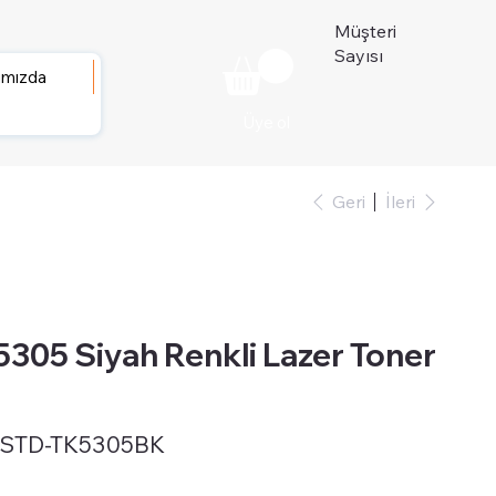
Müşteri
Sayısı
ımızda
Üye ol
Geri
İleri
05 Siyah Renkli Lazer Toner
-STD-TK5305BK