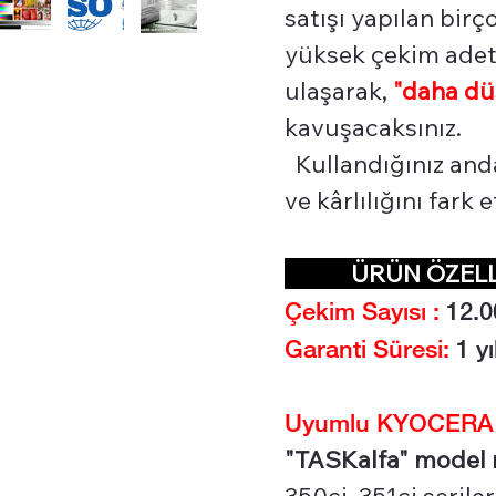
satışı yapılan bir
yüksek çekim adetl
ulaşarak,
"daha dü
kavuşacaksınız.
Kullandığınız and
ve kârlılığını fark
ÜRÜN ÖZEL
Çekim Sayısı :
12.0
Garanti Süresi:
1 yı
Uyumlu KYOCERA Re
"TASKalfa" model re
350ci, 351ci seriler