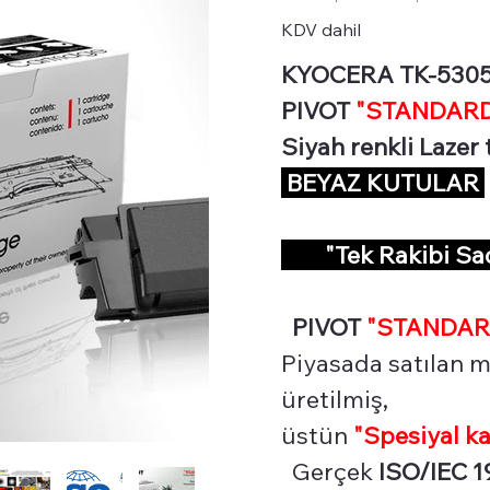
KDV dahil
KYOCERA TK-5305 Si
PIVOT
"STANDARD 
Siyah renkli Lazer
BEYAZ KUTULAR
"Tek Rakibi S
PIVOT
"STANDAR
Piyasada satılan m
üretilmiş,
üstün
"Spesiyal
ka
Gerçek
ISO/IEC 1