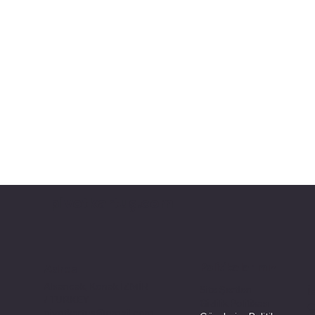
pivotkartuş.com
Politikalarımız
Adres
Alsancak, Konak İZMİR
Site Şartları
İ
/ TURKEY
Gizlilik Politikası
Ç
pivotkartus@gmail.com