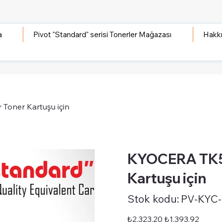
a
Pivot "Standard" serisi Tonerler Mağazası
Hakk
Toner Kartuşu için
KYOCERA TK53
Kartuşu için
Stok
Stok kodu:
PV-KYC
kodu:
PV-
KYC-
STD-
Orijinal
İndirimli
₺2.323,20
₺1.393,92
TK5305BK
fiyat
fiyat