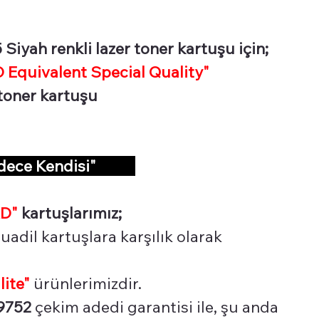
yah renkli lazer toner kartuşu için;
Equivalent Special Quality"
 toner kartuşu
adece Kendisi"
D"
kartuşlarımız;
uadil kartuşlara karşılık olarak
lite"
ürünlerimizdir.
9752
çekim adedi garantisi ile, şu anda