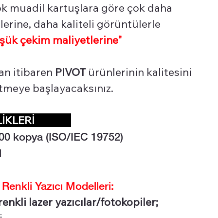
çok muadil kartuşlara göre çok daha
erine, daha kaliteli görüntülerle
şük çekim maliyetlerine"
an itibaren
PIVOT
ürünlerinin kalitesini
 etmeye başlayacaksınız.
LİKLERİ
00 kopya (ISO/IEC 19752)
l
nkli Yazıcı Modelleri:
nkli lazer yazıcılar/fotokopiler;
i