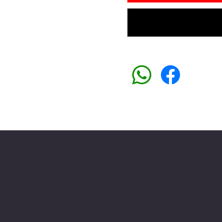
Üyemiz olun kampanyalardan faydalanın
Sosyal medyada
PIVOT kartuş
ade ve İptal Politikası
Facebook
erez Politikası
Instagram