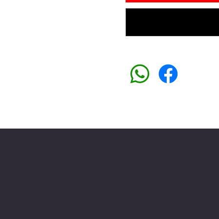
Üyemiz olun kampanyalardan faydalanın
Sosyal medyada
PIVOT kartuş
ade ve İptal Politikası
Facebook
erez Politikası
Instagram