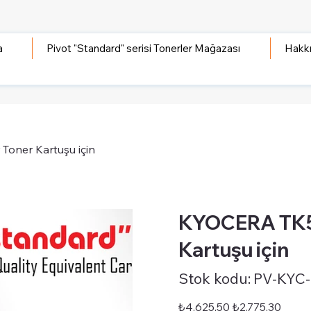
a
Pivot "Standard" serisi Tonerler Mağazası
Hakk
Toner Kartuşu için
KYOCERA TK53
Kartuşu için
Stok
Stok kodu:
PV-KYC
kodu:
PV-
KYC-
STD-
Orijinal
İndirimli
₺4.625,50
₺2.775,30
TK5315BK
fiyat
fiyat