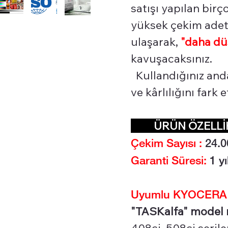
satışı yapılan bir
yüksek çekim adetl
ulaşarak,
"daha dü
kavuşacaksınız.
Kullandığınız and
ve kârlılığını fark
ÜRÜN ÖZELL
Çekim Sayısı :
24.0
Garanti Süresi:
1 yı
Uyumlu KYOCERA Re
"TASKalfa" model re
408ci, 508ci serile