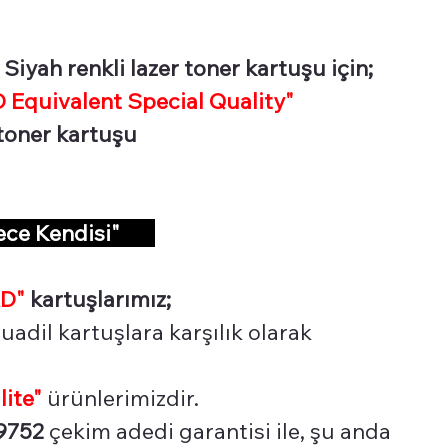
yah renkli lazer toner kartuşu için;
Equivalent Special Quality"
 toner kartuşu
dece Kendisi"
D"
kartuşlarımız;
uadil kartuşlara karşılık olarak
lite"
ürünlerimizdir.
9752
çekim adedi garantisi ile, şu anda