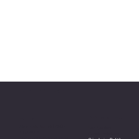
pivotkartuş.com
Politikalarımız
Adres
Alsancak, Konak İZMİR
Site Şartları
İ
/ TURKEY
Gizlilik Politikası
Ç
pivotkartus@gmail.com