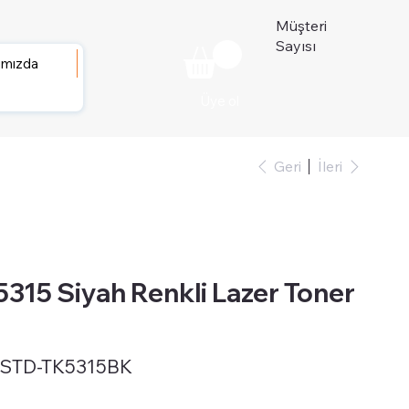
Müşteri
Sayısı
ımızda
Üye ol
Geri
İleri
15 Siyah Renkli Lazer Toner
-STD-TK5315BK