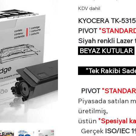
KDV dahil
KYOCERA TK-5315 Si
PIVOT
"STANDARD 
Siyah renkli Lazer
BEYAZ KUTULAR
"Tek Rakibi Sa
PIVOT
"STANDAR
Piyasada satılan m
üretilmiş,
üstün
"Spesiyal
ka
Gerçek
ISO/IEC 1