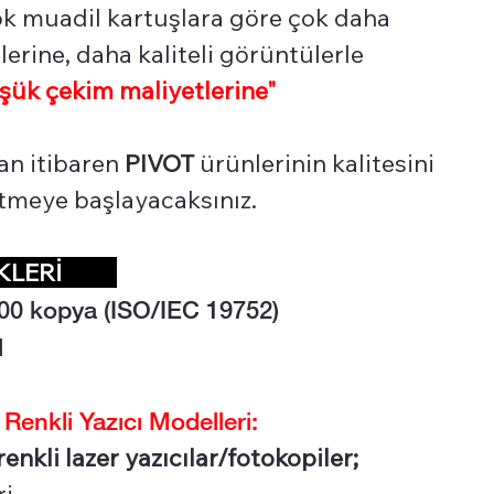
çok muadil kartuşlara göre çok daha
erine, daha kaliteli görüntülerle
şük çekim maliyetlerine"
an itibaren
PIVOT
ürünlerinin kalitesini
 etmeye başlayacaksınız.
İKLERİ
00 kopya (ISO/IEC 19752)
l
nkli Yazıcı Modelleri:
nkli lazer yazıcılar/fotokopiler;
ri