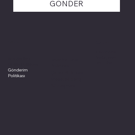
GÖNDER
Politikalarımız
Sosyal medyada
PIVOT kartuş
Facebook
Instagram
Site Şartları
İade ve İptal
Youtube
Gizlilik Politikası
Politikası
Gönderim
Çerez Politikası
Politikası
Mesafeli Satış
Sözleşmesi