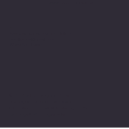
www.pivot-turkiye.net
Adres
Alsancak, Konak İZMİR / TURKEY
pivotkartus@gmail.com
WhatsApp İletişim
© 2024 all copyrights of the
photographs, documents and
information on this site belong to Pivot
Cartridge® with TugayGuler