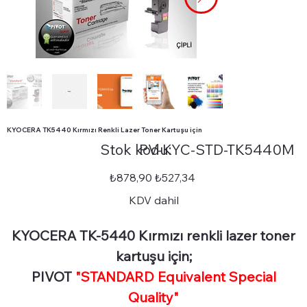
KYOCERA TK5440 Kırmızı Renkli Lazer Toner Kartuşu için
Stok
Stok kodu:
PV-KYC-STD-TK5440M
kodu:
PV-
KYC-
STD-
Orijinal
İndirimli
₺878,90
₺527,34
TK5440M
fiyat
fiyat
KDV dahil
KYOCERA TK-5440 Kırmızı renkli lazer toner
kartuşu için;
PIVOT
"STANDARD Equivalent Special
Quality"