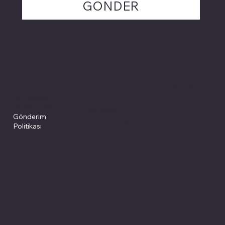
GÖNDER
Politikalarımız
Sosyal medyada
PIVOT kartuş
Facebook
Instagram
Site Şartları
İade ve İptal
Youtube
Gizlilik Politikası
Politikası
Gönderim
Çerez Politikası
Politikası
Mesafeli Satış
Sözleşmesi