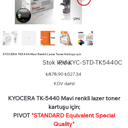
KYOCERA TK5440 Mavi Renkli Lazer Toner Kartuşu için
Stok
Stok kodu:
PV-KYC-STD-TK5440C
kodu:
PV-
KYC-
STD-
Orijinal
İndirimli
₺878,90
₺527,34
TK5440C
fiyat
fiyat
KDV dahil
KYOCERA TK-5440 Mavi renkli lazer toner
kartuşu için;
PIVOT
"STANDARD Equivalent Special
Quality"