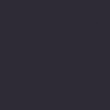
Sitemiz, güvenle
alışveriş yapabilmeniz için 3D
secure internette güvenli
alışveriş protokolleri
ve 256 bit SSL secure connection
bağlantı sertifikası ile en yüksek
koruma özelliklerine sahiptir.
Sitemizden aldığınız tüm ürünler
PIVOT Cartridge® - Türkiye
garantisi altındadır.