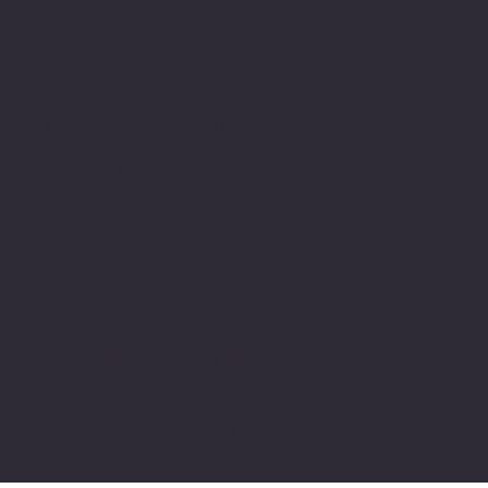
www.pivot-turkiye.net
Adres
Alsancak, Konak İZMİR / TURKEY
pivotkartus@gmail.com
WhatsApp İletişim
© 2024 all copyrights of the
photographs, documents and
information on this site belong to Pivot
Cartridge® with TugayGuler