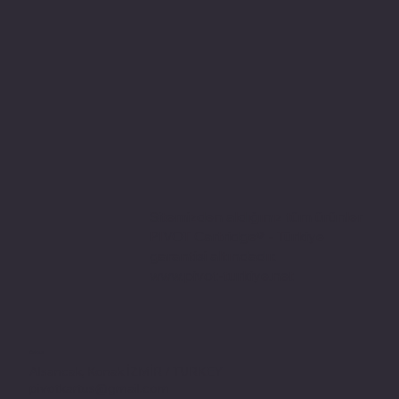
Sitemizden aldığınız tüm ürünler
PIVOT Cartridge® - Türkiye
garantisi altındadır.
www.pivot-turkiye.net
Adres
Alsancak, Konak İZMİR / TURKEY
pivotkartus@gmail.com