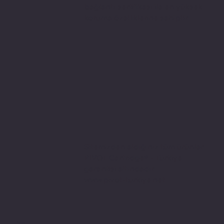
bağlantı sertifikası ile en yüksek
koruma özelliklerine sahiptir.
Sitemizden aldığınız tüm ürünler
PIVOT Cartridge® - Türkiye
garantisi altındadır.
www.pivot-turkiye.net
Adres