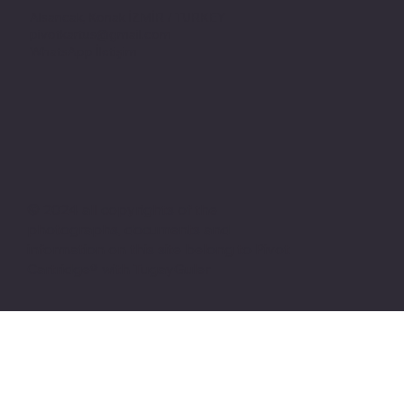
Alsancak, Konak İZMİR / TURKEY
pivotkartus@gmail.com
WhatsApp İletişim
© 2024 all copyrights of the
photographs, documents and
information on this site belong to Pivot
Cartridge® with TugayGuler