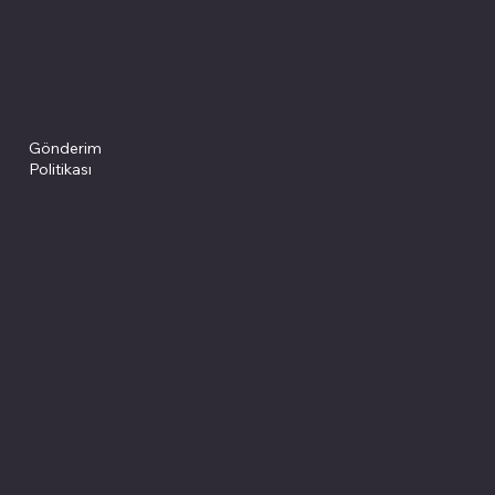
Politikalarımız
Sosyal medyada
PIVOT kartuş
Facebook
Instagram
Site Şartları
İade ve İptal
Youtube
Gizlilik Politikası
Politikası
Gönderim
Çerez Politikası
Politikası
Mesafeli Satış
Sözleşmesi
Sitemiz, güvenle
alışveriş yapabilmeniz için 3D
secure internette güvenli
alışveriş protokolleri
ve 256 bit SSL secure connection