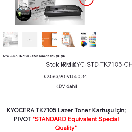
KYOCERA TK7105 Lazer Toner Kartuşu için
Stok
Stok kodu:
PV-KYC-STD-TK7105-CH
kodu:
PV-
KYC-
STD-
Orijinal
İndirimli
₺2.583,90
₺1.550,34
TK7105-
fiyat
fiyat
CHIP
KDV dahil
KYOCERA TK7105 Lazer Toner Kartuşu için;
PIVOT
"STANDARD Equivalent Special
Quality"